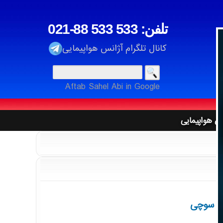
021-88 533 533 :تلفن
کانال تلگرام آژانس هواپیمایی
نگردی
ت
Aftab Sahel Abi in Google
ان ، آتا ، قشم ، معراج ، تابان ، کارون ، زاگرس
تهای شتاب بانکی
نس هواپیمایی
یا ، اکراین ، عمان ، ایژین به شهرهای جهان
 استانبول
نگردی
لی سوچی