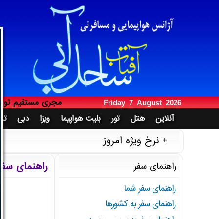
آژانس هواپیمایی 
فروش بلیت به ایرا
مجری مستقیم تور د
آدینه 16 امرداد 1405
صدور بلیت هواپیما 
Friday 7 August 2026
آدینه 16 امرداد 1405
خدمات آنلاین مساف
آنلاین
هتل
تور
بلیت هواپیما
ویزا
دبی
ترک
فروش بلیت خارجی تر
نرخ ویژه امروز
پرداخت از طریق س
مجری مستقیم تور دب
راهنمای سف
راهنمای سفر
اخذ وقت سفارت و 
راهنمای سفر شما
آژانس هواپیمایی 
راهنمای سفر به کشورها