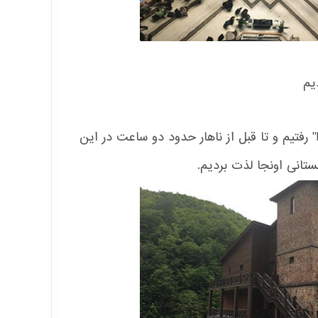
یم
و بعد از صبحانه در هتل به شهرک فرهنگی و قومی "روسیه من" "My Russia" رفتیم و تا قبل از ناهار حدود دو ساعت در این
ستانی اونجا لذت بردیم.