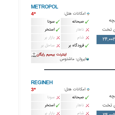
METROPOL
امکانات هتل:
*4
چه
صبحانه
سونا
ن تخت
ناهار
استخر
شام
بازار بر
24,002
فرودگاه بر
ساحل بر
اینترنت بیسیم رایگان
ایروان: ماشتوس
REGINEH
امکانات هتل:
*3
چه
صبحانه
سونا
 تخت
ناهار
استخر
شام
بازار بر