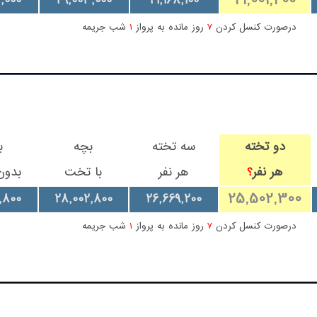
21,001,400
,000
29,003,000
21,168,100
درصورت کنسل کردن
7
روز مانده به پرواز
1
شب جریمه
دو تخته
سه تخته
بچه
ب
هر نفر
هر نفر
با تخت
بدو
؟
25,502,300
,800
28,002,800
26,669,200
درصورت کنسل کردن
7
روز مانده به پرواز
1
شب جریمه