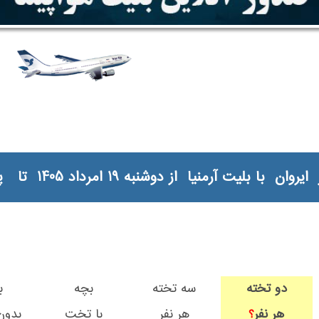
یا از دوشنبه 19 امرداد 1405 تا پنجشنبه 22 امرداد 1405
دو تخته
سه تخته
بچه
ب
هر نفر
هر نفر
با تخت
بدو
؟