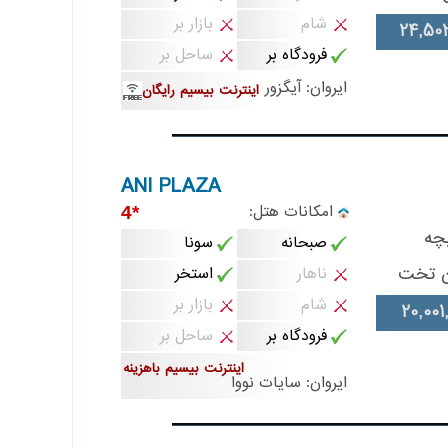
شام
بازار بر
24,502
فرودگاه بر
ساحل بر
ایروان: آیگزور
اینترنت بیسیم رایگان
ANI PLAZA
امکانات هتل:
*4
چه
صبحانه
سونا
ن تخت
ناهار
استخر
شام
بازار بر
20,001
فرودگاه بر
ساحل بر
اینترنت بیسیم باهزینه
ایروان: سایات نووا