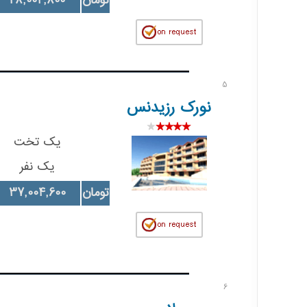
تومان
28,002,800
5
نورک رزیدنس
یک تخت
یک نفر
تومان
37,004,600
6