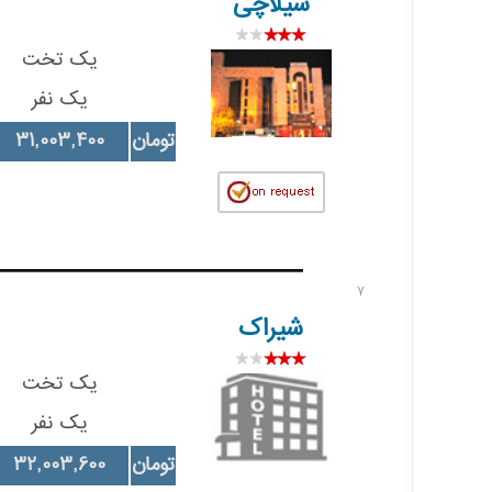
سیلاچی
یک تخت
یک نفر
تومان
31,003,400
7
شیراک
یک تخت
یک نفر
تومان
32,003,600