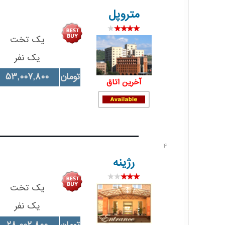
متروپل
یک تخت
یک نفر
تومان
53,007,800
آخرین اتاق
4
رژینه
یک تخت
یک نفر