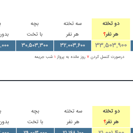
دو تخته
سه تخته
بچه
ب
هر نفر
هر نفر
با تخت
بدو
؟
33,503,900
,000
30,503,300
32,003,600
درصورت کنسل کردن
7
روز مانده به پرواز
1
شب جریمه
دو تخته
سه تخته
بچه
ب
هر نفر
هر نفر
با تخت
بدون
؟