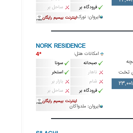
24,002
فرودگاه بر
ساحل بر
ایروان: نورک
اینترنت بیسیم رایگان
NORK RESIDENCE
امکانات هتل:
*4
چه
صبحانه
سونا
ن تخت
ناهار
استخر
شام
بازار بر
23,001
فرودگاه بر
ساحل بر
اینترنت بیسیم رایگان
ایروان: ملدواکان