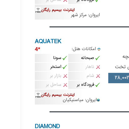
اینترنت بیسیم رایگان
ایروان: مرکز شهر
AQUATEK
امکانات هتل:
*4
چه
صبحانه
سونا
 تخت
ناهار
استخر
شام
بازار بر
28,002
فرودگاه بر
ساحل بر
اینترنت بیسیم رایگان
ایروان: میاسنیکیان
DIAMOND