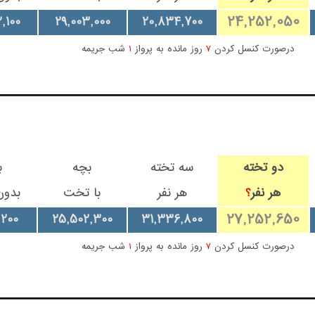
24,252,050
,100
29,003,000
20,834,700
درصورت کنسل کردن
7
روز مانده به پرواز
1
شب جریمه
دو تخته
سه تخته
بچه
ب
هر نفر
هر نفر
با تخت
بدو
؟
27,252,650
,200
25,502,300
31,336,800
درصورت کنسل کردن
7
روز مانده به پرواز
1
شب جریمه