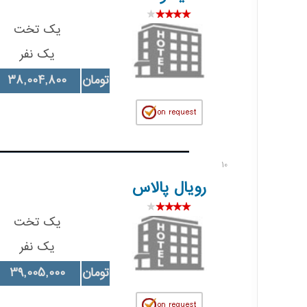
یک تخت
یک نفر
تومان
38,004,800
10
رویال پالاس
یک تخت
یک نفر
تومان
39,005,000