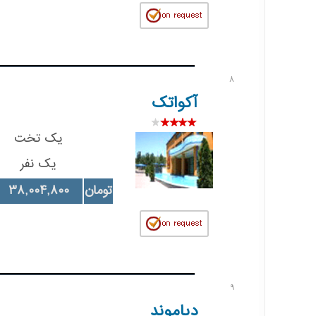
8
آکواتک
یک تخت
یک نفر
تومان
38,004,800
9
دیاموند