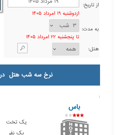
از تاریخ:
ازدوشنبه 19 امرداد 1405
به مدت:
تا پنجشنبه 22 امرداد 1405
هتل:
نرخ سه شب هتل در ایروان با بلیت آرمن
1
باس
یک تخت
یک نفر