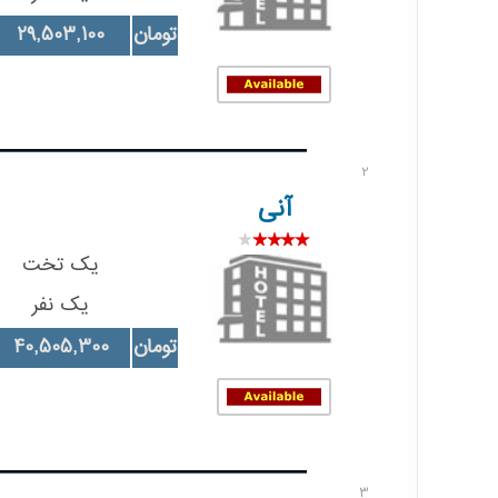
تومان
29,503,100
2
آنی
یک تخت
یک نفر
تومان
40,505,300
3