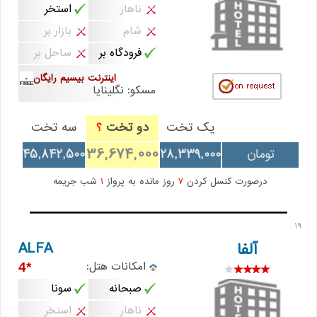
ناهار
استخر
شام
بازار بر
فرودگاه بر
ساحل بر
اینترنت بیسیم رایگان
مسکو: نگلینایا
یک تخت
دو تخت
سه تخت
؟
36,674,000
تومان
28,339,000
45,842,500
درصورت کنسل کردن
7
روز مانده به پرواز
1
شب جریمه
19
ALFA
آلفا
امکانات هتل:
*4
صبحانه
سونا
ناهار
استخر