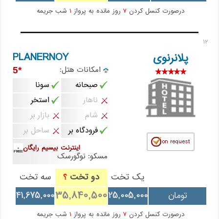
درصورت کنسل کردن
7
روز مانده به پرواز
1
شب جریمه
12
PLANERNOY
پلانرنوی
امکانات هتل:
*5
صبحانه
سونا
ناهار
استخر
شام
بازار بر
فرودگاه بر
ساحل بر
اینترنت بیسیم رایگان
مسکو: نوگورسک
یک تخت
دو تخت
سه تخت
؟
35,840,500
تومان
25,005,000
41,675,000
درصورت کنسل کردن
7
روز مانده به پرواز
1
شب جریمه