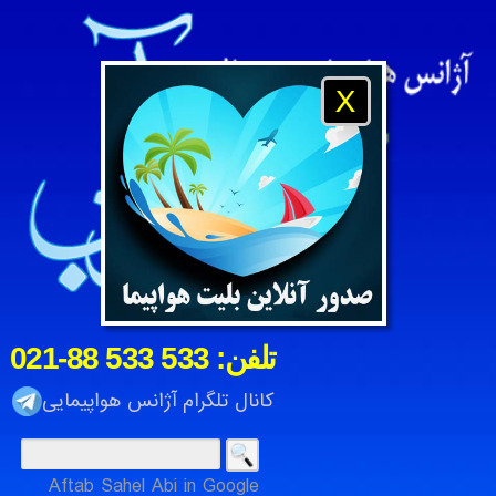
X
021-88 533 533 :تلفن
کانال تلگرام آژانس هواپیمایی
Aftab Sahel Abi in Google
آژانس هواپیمایی و مسافرتی آفتاب ساحل آبی ، شرکت خدمات م