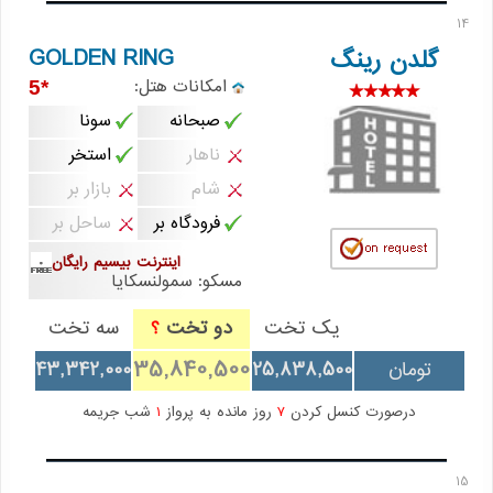
14
GOLDEN RING
گلدن رینگ
امکانات هتل:
*5
صبحانه
سونا
ناهار
استخر
شام
بازار بر
فرودگاه بر
ساحل بر
اینترنت بیسیم رایگان
مسکو: سمولنسکایا
یک تخت
دو تخت
سه تخت
؟
35,840,500
تومان
25,838,500
43,342,000
درصورت کنسل کردن
7
روز مانده به پرواز
1
شب جریمه
15