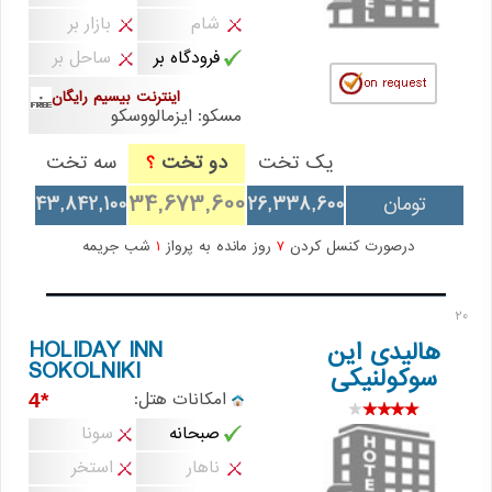
شام
بازار بر
فرودگاه بر
ساحل بر
اینترنت بیسیم رایگان
مسکو: ایزمالووسکو
یک تخت
دو تخت
سه تخت
؟
34,673,600
تومان
26,338,600
43,842,100
درصورت کنسل کردن
7
روز مانده به پرواز
1
شب جریمه
20
HOLIDAY INN
هالیدی این
SOKOLNIKI
سوکولنیکی
امکانات هتل:
*4
صبحانه
سونا
ناهار
استخر