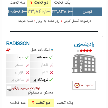
یک تخت
دو تخت
سه تخت
؟
33,840,100
تومان
23,838,100
40,508,100
درصورت کنسل کردن
7
روز مانده به پرواز
1
شب جریمه
10
RADISSON
رادینسون
امکانات هتل:
*4
صبحانه
سونا
ناهار
استخر
شام
بازار بر
فرودگاه بر
ساحل بر
اینترنت بیسیم رایگان
مسکو: یامسکوگو
یک تخت
دو تخت
سه تخت
؟