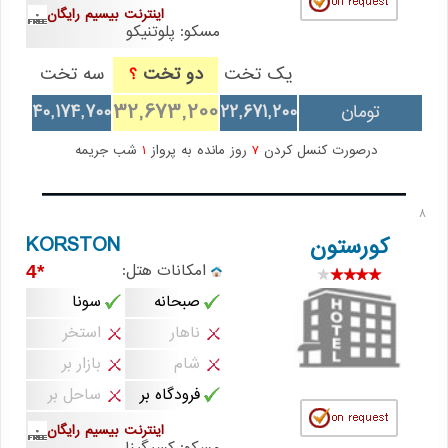
اینترنت بیسیم رایگان
مسکو: پلوتنیکو
یک تخت
دو تخت
سه تخت
؟
32,673,200
تومان
22,671,200
40,174,700
درصورت کنسل کردن
7
روز مانده به پرواز
1
شب جریمه
8
KORSTON
کورستون
امکانات هتل:
*4
صبحانه
سونا
ناهار
استخر
شام
بازار بر
فرودگاه بر
ساحل بر
اینترنت بیسیم رایگان