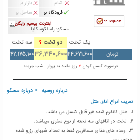
شام
بازار بر
فرودگاه بر
ساحل بر
اینترنت بیسیم رایگان
مسکو: راساکوسکایا
یک تخت
دو تخت
سه تخت
؟
36,340,600
تومان
24,671,600
42,175,100
درصورت کنسل کردن
7
روز مانده به پرواز
1
شب جریمه
درباره روسیه
> درباره مسکو
تعریف انواع اتاق هتل
1. هتل کانفرم شده غیر قابل کنسل می باشد.
2. تخت در اتاقهای سه تخته از نوع سفری میباشد.
3. وعده های غذای مسافرین فقط به تعداد شبهای رزرو شده