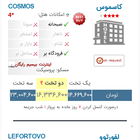
COSMOS
کاسموس
امکانات هتل:
*4
صبحانه
سونا
ناهار
استخر
شام
بازار بر
فرودگاه بر
ساحل بر
اینترنت بیسیم رایگان
مسکو: پروسپکت
یک تخت
دو تخت
سه تخت
؟
16,336,600
تومان
14,669,600
23,004,600
درصورت کنسل کردن
7
روز مانده به پرواز
1
شب جریمه
2
LEFORTOVO
لفورتوو