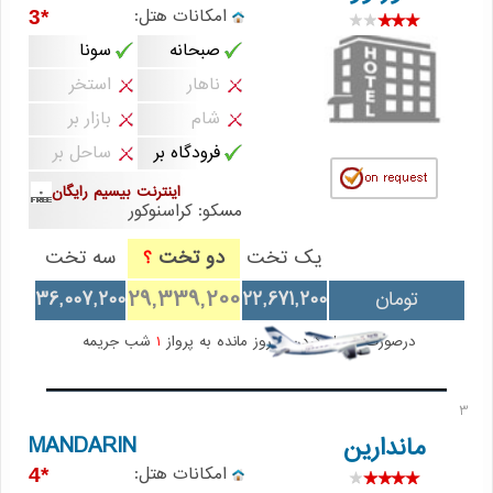
امکانات هتل:
*3
صبحانه
سونا
ناهار
استخر
شام
بازار بر
فرودگاه بر
ساحل بر
اینترنت بیسیم رایگان
مسکو: کراسنوکور
یک تخت
دو تخت
سه تخت
؟
29,339,200
تومان
22,671,200
36,007,200
درصورت کنسل کردن
7
روز مانده به پرواز
1
شب جریمه
3
MANDARIN
ماندارین
امکانات هتل:
*4