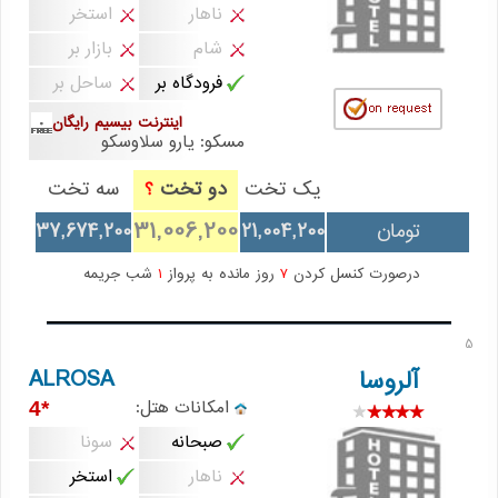
ناهار
استخر
شام
بازار بر
فرودگاه بر
ساحل بر
اینترنت بیسیم رایگان
مسکو: یارو سلاوسکو
یک تخت
دو تخت
سه تخت
؟
31,006,200
تومان
21,004,200
37,674,200
درصورت کنسل کردن
7
روز مانده به پرواز
1
شب جریمه
5
ALROSA
آلروسا
امکانات هتل:
*4
صبحانه
سونا
ناهار
استخر