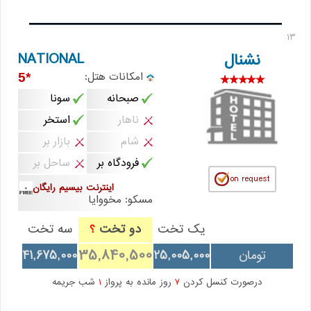
13
NATIONAL
نشنال
امکانات هتل:
*5
صبحانه
سونا
ناهار
استخر
شام
بازار بر
فرودگاه بر
ساحل بر
اینترنت بیسیم رایگان
مسکو: مخووایا
یک تخت
دو تخت
سه تخت
؟
35,840,500
تومان
25,005,000
41,675,000
درصورت کنسل کردن
7
روز مانده به پرواز
1
شب جریمه