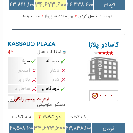
34,673,600
تومان
26,338,600
43,842,100
درصورت کنسل کردن
7
روز مانده به پرواز
1
شب جریمه
11
KASSADO PLAZA
کاسادو پلازا
امکانات هتل:
*4
صبحانه
سونا
ناهار
استخر
شام
بازار بر
فرودگاه بر
ساحل بر
اینترنت بیسیم رایگان
مسکو: منونیکی
یک تخت
دو تخت
سه تخت
؟
34,673,600
تومان
23,838,100
40,508,100