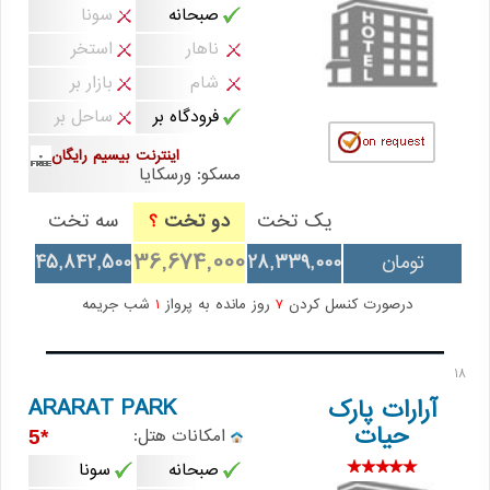
صبحانه
سونا
ناهار
استخر
شام
بازار بر
فرودگاه بر
ساحل بر
اینترنت بیسیم رایگان
مسکو: ورسکایا
یک تخت
دو تخت
سه تخت
؟
36,674,000
تومان
28,339,000
45,842,500
درصورت کنسل کردن
7
روز مانده به پرواز
1
شب جریمه
18
ARARAT PARK
آرارات پارک
حیات
امکانات هتل:
*5
صبحانه
سونا