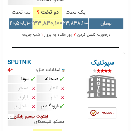
مسکو: کسیگینا
یک تخت
دو تخت
سه تخت
؟
33,840,100
تومان
23,838,100
40,508,100
درصورت کنسل کردن
7
روز مانده به پرواز
1
شب جریمه
9
SPUTNIK
سپوتنیک
امکانات هتل:
*4
صبحانه
سونا
ناهار
استخر
شام
بازار بر
فرودگاه بر
ساحل بر
اینترنت بیسیم رایگان
مسکو: لنینسکای