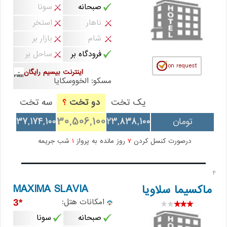
صبحانه
سونا
ناهار
استخر
شام
بازار بر
فرودگاه بر
ساحل بر
اینترنت بیسیم رایگان
مسکو: الخووسکایا
یک تخت
دو تخت
سه تخت
؟
30,506,100
تومان
23,838,100
37,174,100
درصورت کنسل کردن
7
روز مانده به پرواز
1
شب جریمه
4
MAXIMA SLAVIA
ماکسیما سلاویا
امکانات هتل:
*3
صبحانه
سونا