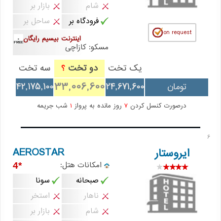
شام
بازار بر
فرودگاه بر
ساحل بر
اینترنت بیسیم رایگان
مسکو: کازاچی
یک تخت
دو تخت
سه تخت
؟
33,006,600
تومان
24,671,600
42,175,100
درصورت کنسل کردن
7
روز مانده به پرواز
1
شب جریمه
6
AEROSTAR
ایروستار
امکانات هتل:
*4
صبحانه
سونا
ناهار
استخر
شام
بازار بر