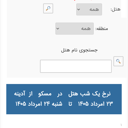
هتل:
منطقه:
جستجوی نام هتل
نرخ یک شب هتل در مسکو از آدینه
23 امرداد 1405 تا شنبه 24 امرداد 1405
1