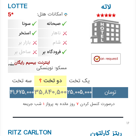
LOTTE
لاته
امکانات هتل:
*5
صبحانه
سونا
ناهار
استخر
شام
بازار بر
فرودگاه بر
ساحل بر
اینترنت بیسیم رایگان
مسکو: نوینسکی
یک تخت
دو تخت
سه تخت
؟
35,840,500
تومان
25,005,000
41,675,000
درصورت کنسل کردن
7
روز مانده به پرواز
1
شب جریمه
16
RITZ CARLTON
ریتز کارلتون