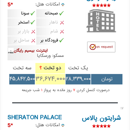
امکانات هتل:
*5
صبحانه
سونا
ناهار
استخر
شام
بازار بر
فرودگاه بر
ساحل بر
اینترنت بیسیم رایگان
مسکو: ورسکایا
یک تخت
دو تخت
سه تخت
؟
36,674,000
تومان
28,339,000
45,842,500
درصورت کنسل کردن
7
روز مانده به پرواز
1
شب جریمه
17
SHERATON PALACE
شرایتون پالاس
امکانات هتل:
*5