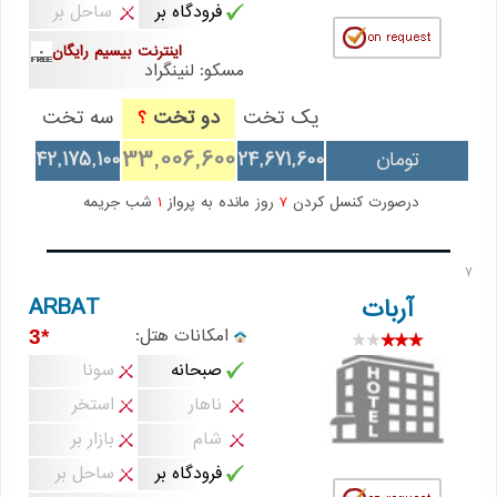
فرودگاه بر
ساحل بر
اینترنت بیسیم رایگان
مسکو: لنینگراد
یک تخت
دو تخت
سه تخت
؟
33,006,600
تومان
24,671,600
42,175,100
درصورت کنسل کردن
7
روز مانده به پرواز
1
شب جریمه
7
ARBAT
آربات
امکانات هتل:
*3
صبحانه
سونا
ناهار
استخر
شام
بازار بر
فرودگاه بر
ساحل بر