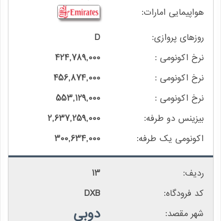
D
424,789,000
456,874,000
553,129,000
2,637,259,000
300,634,000
13
DXB
دوبی