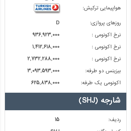
D
936,923,000
1,412,618,000
2,732,288,000
3,093,593,000
625,838,000
شارجه
(SHJ)
15