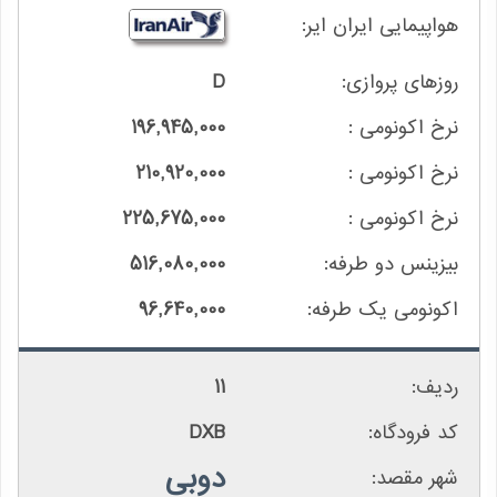
D
196,945,000
210,920,000
225,675,000
516,080,000
96,640,000
11
DXB
دوبی