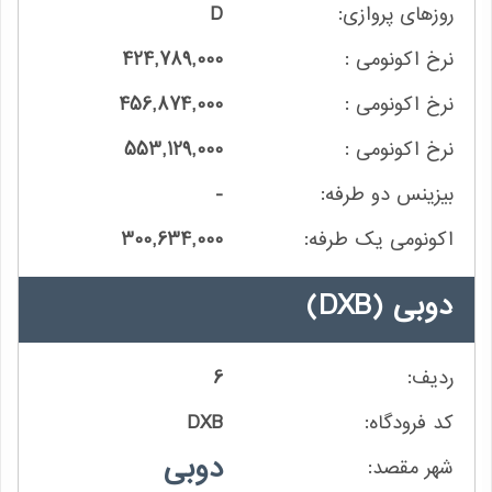
D
424,789,000
456,874,000
553,129,000
-
300,634,000
دوبی
(DXB)
6
DXB
دوبی