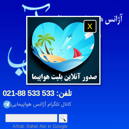
X
021-88 533 533 :تلفن
کانال تلگرام آژانس هواپیمایی
Aftab Sahel Abi in Google
آژانس هواپیمایی و مسافرتی آفتاب ساحل آبی ، شرکت خدمات م