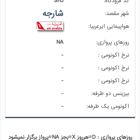
SHJ
شارجه
NA
-
-
-
-
-
روزهای پروازی : D=هرروز X=بجز NA=پرواز برگزار نمیشود