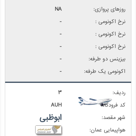
NA
-
-
-
-
-
3
AUH
ابوظبی