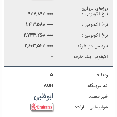
937,893,000
1,413,588,000
2,733,258,000
2,603,523,000
-
5
AUH
ابوظبی