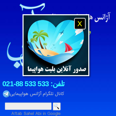
X
021-88 533 533 :تلفن
کانال تلگرام آژانس هواپیمایی
یکشنبه 18 امرداد 1405
Aftab Sahel Abi in Google
آژانس هواپیمایی و مسافرتی آفتاب ساحل آبی ، شرکت خدمات م