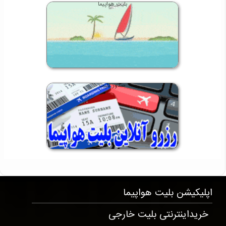
بلیت هواپیما
صدور بلیت
T323 . 41 . 8 . 9
اپلیکیشن
بلیت هواپیما
خریداینترنتی بلیت خارجی