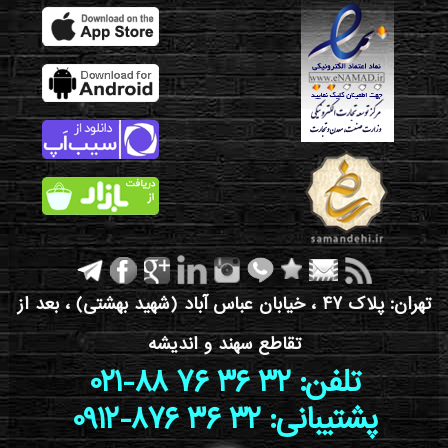
تهران: پلاک 47 ، خیابان عباس آباد (شهید بهشتی) ، بعد از
تقاطع سهند و اندیشه
021-88 76 36 32 :تلفن
0912-876 36 32 :پشتیبانی