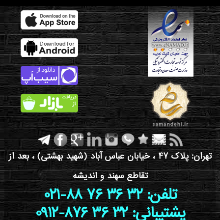
تهران: پلاک 47 ، خیابان عباس آباد (شهید بهشتی) ، بعد از
تقاطع سهند و اندیشه
021-88 76 36 32 :تلفن
0912-876 36 32 :پشتیبانی