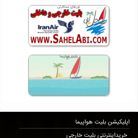
تورهای مسافرتی
بلیت هواپیما
T3167 . 996 . 30 . 32
اپلیکیشن
بلیت هواپیما
خریداینترنتی بلیت خارجی