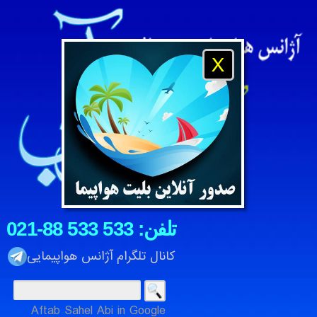
X
021-88 533 533 :تلفن
کانال تلگرام آژانس هواپیمایی
آدینه 16 امرداد 1405
Aftab Sahel Abi in Google
آژانس هواپیمایی و مسافرتی آفتاب ساحل آبی ، شرکت خدمات م