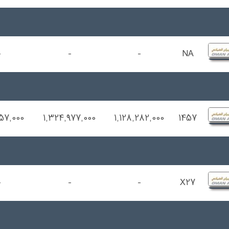
-
-
-
NA
157,000
1,324,977,000
1,128,282,000
1457
-
-
-
X27