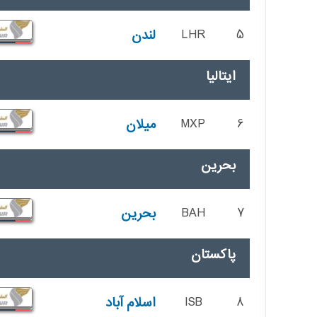
5
LHR
لندن
ایتالیا
6
MXP
میلان
بحرین
7
BAH
بحرین
پاکستان
8
ISB
اسلام آباد