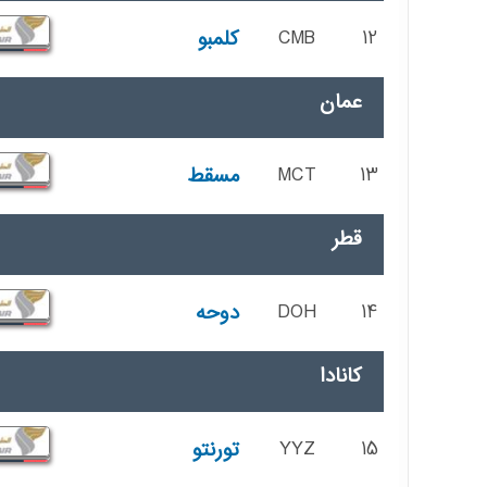
12
CMB
کلمبو
عمان
13
MCT
مسقط
قطر
14
DOH
دوحه
کانادا
15
YYZ
تورنتو