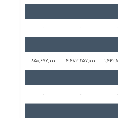
-
-
850,677,000
4,483,257,000
1,442,
-
-