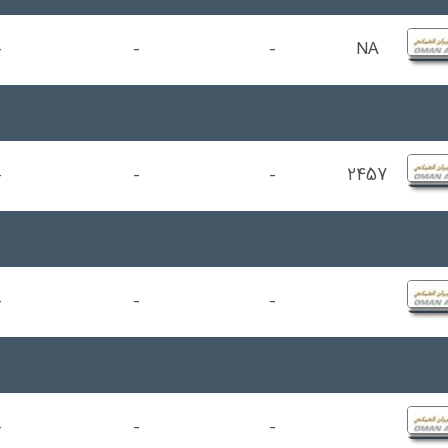
-
-
-
NA
-
-
-
2457
-
-
-
-
-
-