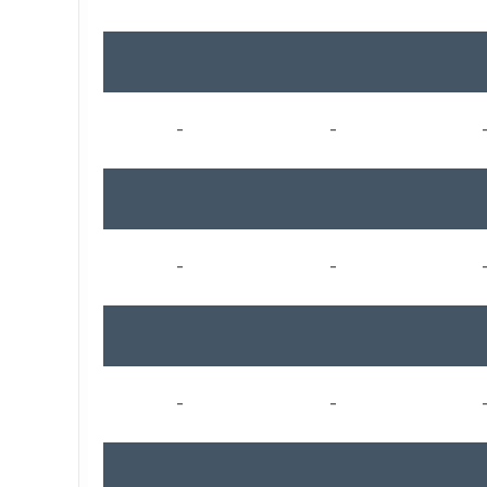
-
-
-
-
-
-