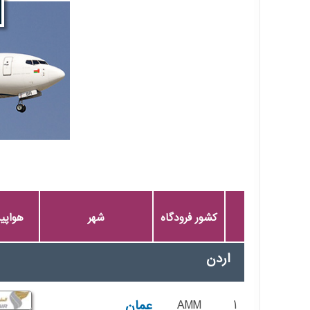
کشور فرودگاه
شهر
هواپی
اردن
1
AMM
عمان