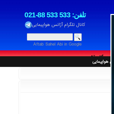
021-88 533 533 :تلفن
کانال تلگرام آژانس هواپیمایی
نگردی
Aftab Sahel Abi in Google
ت
ان ، آتا ، قشم ، معراج ، تابان ، کارون ، زاگرس
نس هواپیمایی
تهای شتاب بانکی
یا ، اکراین ، عمان ، ایژین به شهرهای جهان
 استانبول
نگردی