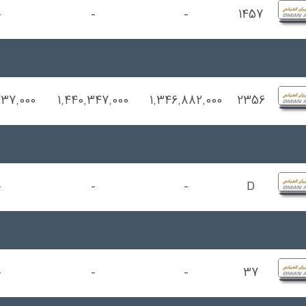
-
-
-
1457
737,000
1,440,347,000
1,346,882,000
2356
-
-
-
D
-
-
-
37