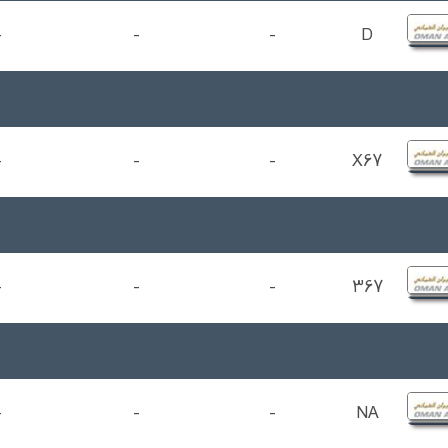
-
-
-
D
-
-
-
X67
-
-
-
367
-
-
-
NA