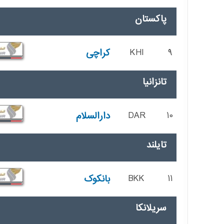
پاکستان
9
KHI
کراچی
تانزانیا
10
DAR
دارالسلام
تایلند
11
BKK
بانکوک
سریلانکا