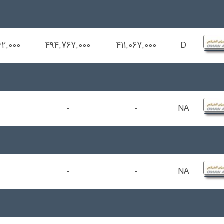
62,000
494,767,000
411,067,000
D
-
-
-
NA
-
-
-
NA