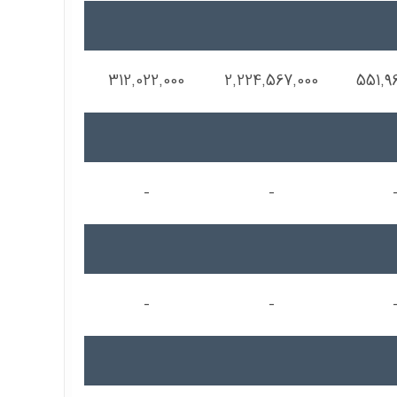
312,022,000
2,224,567,000
551,9
-
-
-
-