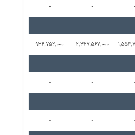
-
-
936,752,000
2,327,567,000
1,554,
-
-
-
-