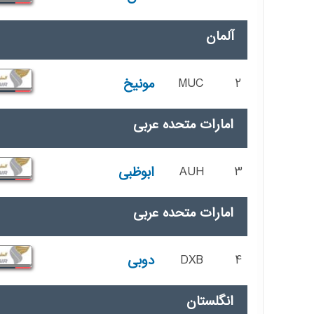
آلمان
2
MUC
مونیخ
امارات متحده عربی
3
AUH
ابوظبی
امارات متحده عربی
4
DXB
دوبی
انگلستان