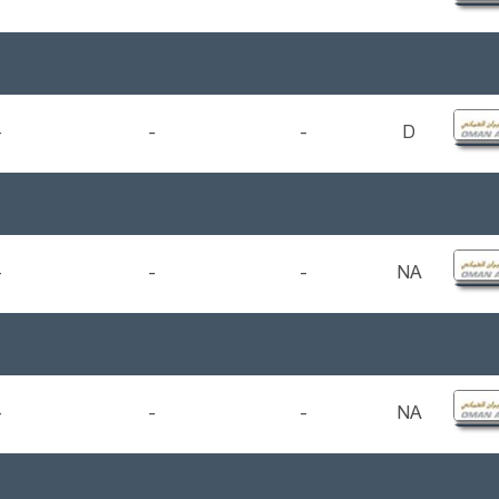
-
-
-
D
-
-
-
NA
-
-
-
NA