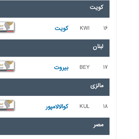
کویت
16
KWI
کویت
لبنان
17
BEY
بیروت
مالزی
18
KUL
کوالالامپور
مصر