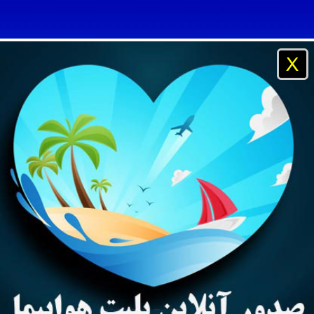
X
و مسافرتی آفتاب ساحل آبی ، شرکت خدمات مسافرت هوایی و جها
نیان خارج از کشور ، پرداخت پول توسط بانک و دریافت آنلاین بلی
بی ، رزور بهترین هتلهای دبی در سریعترین زمان و بهترین نرخ
و پروازهای داخلی و خارجی ، بلیتهای داخلی ایران ایر ، ماهان ، آسم
یه
تایلند
مالزی
چین
راهنمای مسافر
راهنمای آژانس
آژا
رتی ، صدور بلیت هواپیما بصورت اینترنتی و پرداخت از طریق کار
کیش ، امارات ، قطری ، چاینا ساترن ، لوفتانزا ، ایر فلوت ، آلیتال
یستم بانکی و دریافت مدارک بدون مراجعه حضوری
ی تایلند مالزی ترکیه چین ارمنستان روسیه بالی هند پوکت آنتالیا
وایز فیش بانکی و دریافت پاسپورت بدون حضور مجدد مسافر
هواپیمایی عمان
و مسافرتی آفتاب ساحل آبی ، شرکت خدمات مسافرت هوایی و جها
Oman Airlines