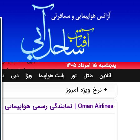
آژانس هواپیمایی 
پنجشنبه 15 امرداد 1405
فروش بلیت به ایرا
Thursday 6 August 2026
پنجشنبه 15 امرداد 1405
مجری مستقیم تور د
صدور بلیت هواپیما 
آنلاین
هتل
تور
بلیت هواپیما
ویزا
دبی
ترک
خدمات آنلاین مساف
نرخ ویژه امروز
فروش بلیت خارجی تر
پرداخت از طریق س
Oman Airlines | نمایندگی رسمی هواپیمایی عمان
مجری مستقیم تور دب
اخذ وقت سفارت و 
آژانس هواپیمایی 