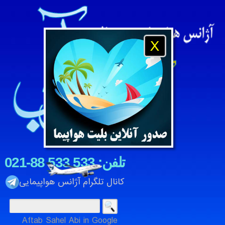
X
021-88 533 533 :تلفن
کانال تلگرام آژانس هواپیمایی
شنبه 17 امرداد 1405
Aftab Sahel Abi in Google