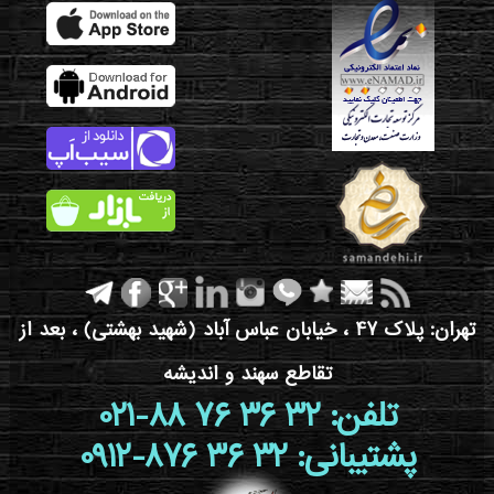
تهران: پلاک 47 ، خیابان عباس آباد (شهید بهشتی) ، بعد از
تقاطع سهند و اندیشه
021-88 76 36 32 :تلفن
0912-876 36 32 :پشتیبانی