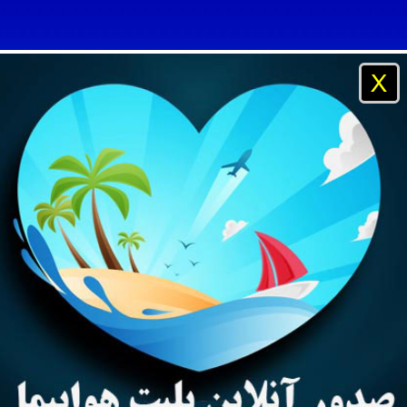
X
و مسافرتی آفتاب ساحل آبی ، شرکت خدمات مسافرت هوایی و جها
نیان خارج از کشور ، پرداخت پول توسط بانک و دریافت آنلاین بلی
بی ، رزور بهترین هتلهای دبی در سریعترین زمان و بهترین نرخ
یه
تایلند
مالزی
چین
راهنمای مسافر
راهنمای آژانس
آژا
و پروازهای داخلی و خارجی ، بلیتهای داخلی ایران ایر ، ماهان ، آسم
رتی ، صدور بلیت هواپیما بصورت اینترنتی و پرداخت از طریق کار
کیش ، امارات ، قطری ، چاینا ساترن ، لوفتانزا ، ایر فلوت ، آلیتال
مورد نیاز ویزای اندونزی
یستم بانکی و دریافت مدارک بدون مراجعه حضوری
ی تایلند مالزی ترکیه چین ارمنستان روسیه بالی هند پوکت آنتالیا
وایز فیش بانکی و دریافت پاسپورت بدون حضور مجدد مسافر
و مسافرتی آفتاب ساحل آبی ، شرکت خدمات مسافرت هوایی و جها
مدارک مورد نیاز برای صدور روادید