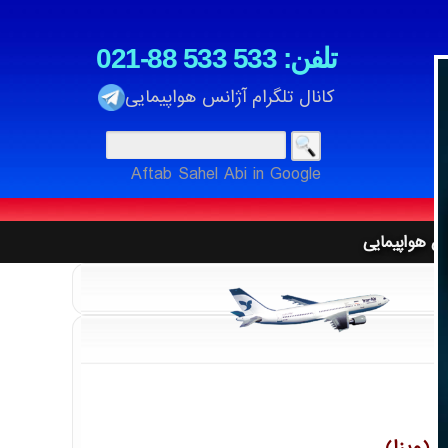
021-88 533 533 :تلفن
کانال تلگرام آژانس هواپیمایی
نگردی
Aftab Sahel Abi in Google
ت
نس هواپیمایی
ان ، آتا ، قشم ، معراج ، تابان ، کارون ، زاگرس
تهای شتاب بانکی
یا ، اکراین ، عمان ، ایژین به شهرهای جهان
 استانبول
نگردی
 (ویزا)