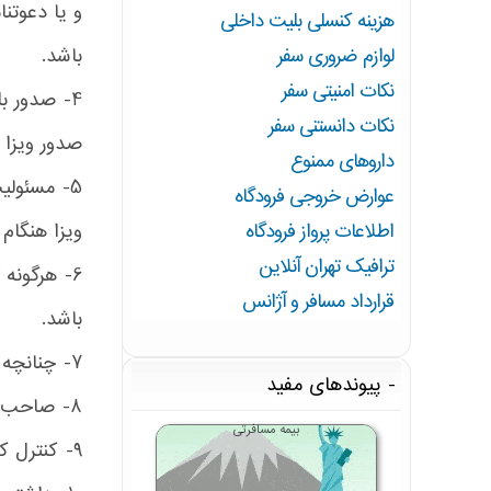
و یا دعوتنا
هزینه کنسلی بلیت داخلی
باشد.
لوازم ضروری سفر
نکات امنیتی سفر
4- صدور ب
نکات دانستنی سفر
صدور ویزا 
داروهای ممنوع
5- مسئولی
عوارض خروجی فرودگاه
ویزا هنگام 
اطلاعات پرواز فرودگاه
ترافیک تهران آنلاین
6- هرگونه
قرارداد مسافر و آژانس
باشد.
7- چنانچه برای همراه مسافر در گذرنامه نیز ویزا لازم است بصورت کتبی درخواست ویزای همراه نیز ارسال گردد.
پیوندهای مفید
8- صاحب پاسپورت در صورت لزوم به حضور در سفارت باید در ایران باشد.
بیمه مسافرتی
9- کنترل کلیه مدارک مسافر بر عهده آژانس درخواست کننده می باشد.