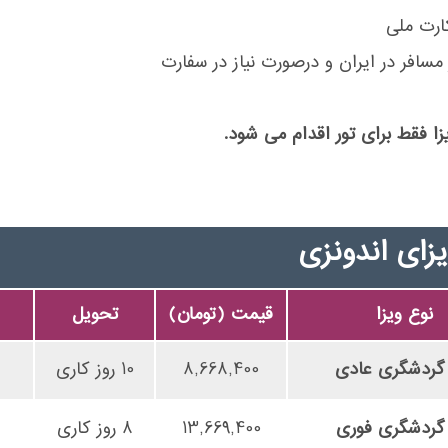
ا فقط برای تور اقدام می شود.
ای اندونزی
نوع ویزا
قیمت (تومان)
تحویل
گردشگری عادی
8,668,400
10 روز کاری
گردشگری فوری
13,669,400
8 روز کاری