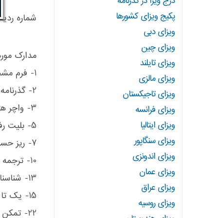
درج ویزا در گذرنامه
پکیج ویزای کشورها
شماره ردیف 
ویزای دبی
ویزای چین
مدارک مورد
ویزای تایلند
1- فرم مشخصات فردی از جمله محل کار و شغل و محل سکونت شماره های تماس
ویزای مالزی
2- گذرنامه با امضا با حداقل 7 ماه اعتبار از تاریخ برگشت مسافر (گذرنامه های قبلی)
ویزای تاجیکستان
3- واچر هتل شهر مقصد
ویزای فرانسه
ویزای ایتالیا
5- بلیت رفت و برگشت
ویزای سنگاپور
7- ریز حساب بانکی سه ماهه ویا معدل حساب سه ماهه با مهر و تایید بانک و سپرده بانکی 5 میلیون تومان به بالا
ویزای اندونزی
10- ترجمه گواهی اشتغال به کار
ویزای عمان
13- شناسنامه به همراه کپی از کلیه صفحات
ویزای عراق
15- یک تا شش قطعه عکس رنگی زمینه سفید جدید
ویزای روسیه
22- تمکن مالی