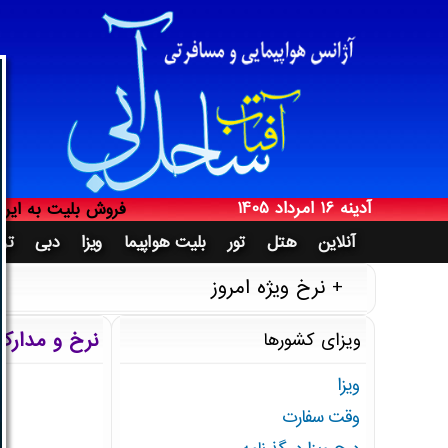
آدینه 16 امرداد 1405
آژانس هواپیمایی 
Friday 7 August 2026
فروش بلیت به ایرا
آدینه 16 امرداد 1405
مجری مستقیم تور د
آنلاین
هتل
تور
بلیت هواپیما
ویزا
دبی
ترک
صدور بلیت هواپیما 
نرخ ویژه امروز
خدمات آنلاین مساف
فروش بلیت خارجی تر
نرخ و مدارک 
ویزای کشورها
پرداخت از طریق س
مجری مستقیم تور دب
ویزا
اخذ وقت سفارت و 
وقت سفارت
آژانس هواپیمایی 