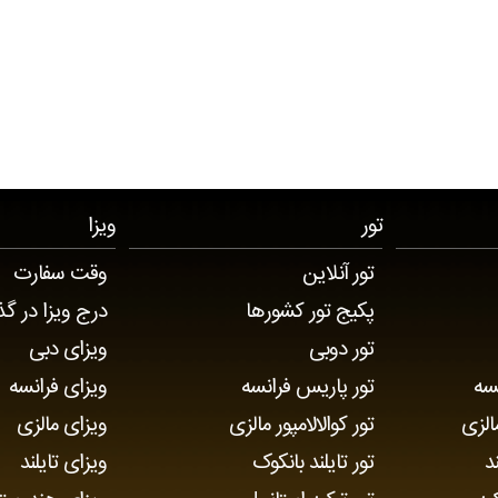
T245 . 19 . 71 . 72
تور
ویزا
تور آنلاین
وقت سفارت
پکیج تور کشورها
درج ویزا در گذ
تور دوبی
ویزای دبی
سه
تور پاریس فرانسه
ویزای فرانسه
الزی
تور کوالالامپور مالزی
ویزای مالزی
د
تور تایلند بانکوک
ویزای تایلند