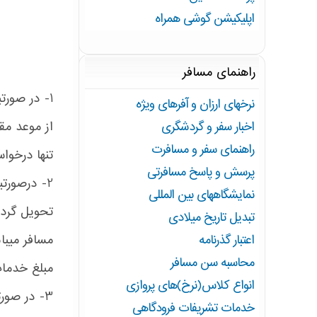
اپلیکیشن گوشی همراه
راهنمای مسافر
1- در صورت
نرخهای ارزان و آفرهای ویژه
از موعد مق
اخبار سفر و گردشگری
راهنمای سفر و مسافرت
تنها درخواس
پرسش و پاسخ مسافرتی
2- درصورت
نمایشگاههای بین المللی
تحویل گردد
تبدیل تاریخ میلادی
مسافر میبا
اعتبار گذرنامه
محاسبه سن مسافر
مبلغ خدمات
انواع کلاس(نرخ)های پروازی
3- در صور
خدمات تشریفات فرودگاهی