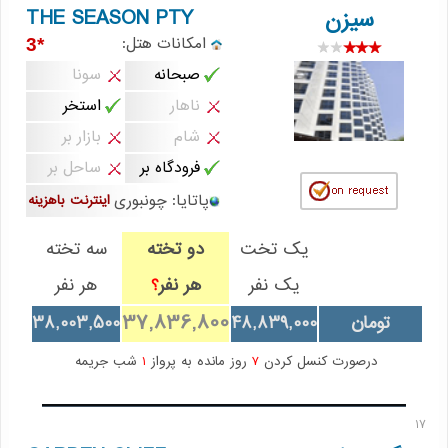
THE SEASON PTY
سیزن
امکانات هتل:
*3
صبحانه
سونا
ناهار
استخر
شام
بازار بر
فرودگاه بر
ساحل بر
پاتایا: چونبوری
اینترنت باهزینه
یک تخت
دو تخته
سه تخته
یک نفر
هر نفر
هر نفر
؟
37,836,800
تومان
48,839,000
38,003,500
درصورت کنسل کردن
7
روز مانده به پرواز
1
شب جریمه
17