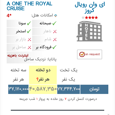
A ONE THE ROYAL
ای وان رویال
CRUISE
کروز
امکانات هتل:
*4
صبحانه
سونا
ناهار
استخر
شام
بازار بر
فرودگاه بر
ساحل بر
اینترنت باهزینه
پاتایا: نزدیک ساحل
یک تخت
دو تخته
سه تخته
یک نفر
هر نفر
هر نفر
؟
40,587,350
تومان
77,344,700
37,170,000
درصورت کنسل کردن
7
روز مانده به پرواز
1
شب جریمه