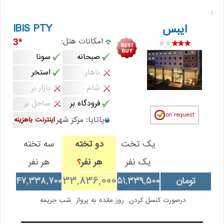
1
IBIS PTY
ایبس
امکانات هتل:
*3
صبحانه
سونا
ناهار
استخر
شام
بازار بر
فرودگاه بر
ساحل بر
پاتایا: مرکز شهر
اینترنت باهزینه
یک تخت
دو تخته
سه تخته
یک نفر
هر نفر
هر نفر
؟
33,836,000
تومان
51,339,500
47,338,700
درصورت کنسل کردن
روز مانده به پرواز
شب جریمه