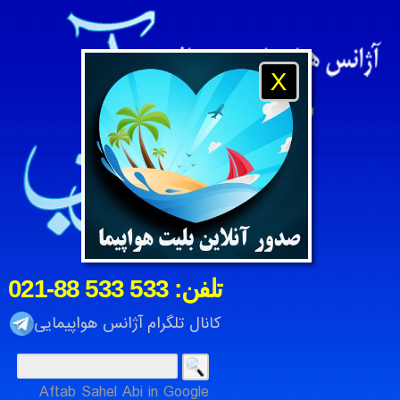
X
021-88 533 533 :تلفن
کانال تلگرام آژانس هواپیمایی
Aftab Sahel Abi in Google
آژانس هواپیمایی و مسافرتی آفتاب ساحل آبی ، شرکت خدمات م