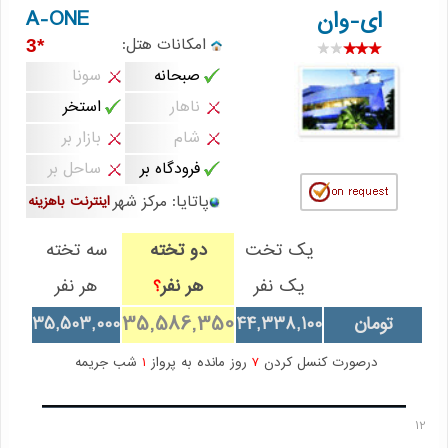
A-ONE
ای-وان
امکانات هتل:
*3
صبحانه
سونا
ناهار
استخر
شام
بازار بر
فرودگاه بر
ساحل بر
پاتایا: مرکز شهر
اینترنت باهزینه
یک تخت
دو تخته
سه تخته
یک نفر
هر نفر
هر نفر
؟
35,586,350
تومان
44,338,100
35,503,000
درصورت کنسل کردن
7
روز مانده به پرواز
1
شب جریمه
12