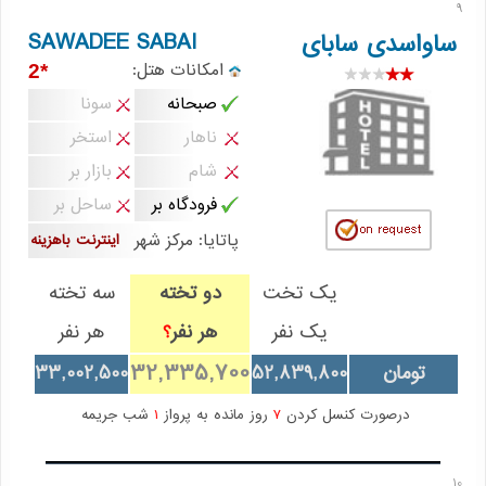
9
SAWADEE SABAI
ساواسدی سابای
امکانات هتل:
*2
صبحانه
سونا
ناهار
استخر
شام
بازار بر
فرودگاه بر
ساحل بر
پاتایا: مرکز شهر
اینترنت باهزینه
یک تخت
دو تخته
سه تخته
یک نفر
هر نفر
هر نفر
؟
32,335,700
تومان
52,839,800
33,002,500
درصورت کنسل کردن
7
روز مانده به پرواز
1
شب جریمه
10