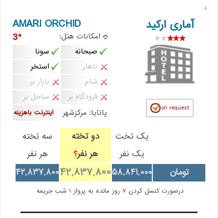
8
AMARI ORCHID
آماری ارکید
امکانات هتل:
*3
صبحانه
سونا
ناهار
استخر
شام
بازار بر
فرودگاه بر
ساحل بر
پاتایا: مرکزشهر
اینترنت باهزینه
یک تخت
دو تخته
سه تخته
یک نفر
هر نفر
هر نفر
؟
42,837,800
تومان
58,841,000
42,837,800
درصورت کنسل کردن
7
روز مانده به پرواز
1
شب جریمه