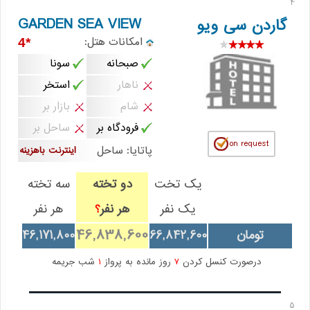
4
GARDEN SEA VIEW
گاردن سی ویو
امکانات هتل:
*4
صبحانه
سونا
ناهار
استخر
شام
بازار بر
فرودگاه بر
ساحل بر
پاتایا: ساحل
اینترنت باهزینه
یک تخت
دو تخته
سه تخته
یک نفر
هر نفر
هر نفر
؟
46,838,600
تومان
66,842,600
46,171,800
درصورت کنسل کردن
7
روز مانده به پرواز
1
شب جریمه
5