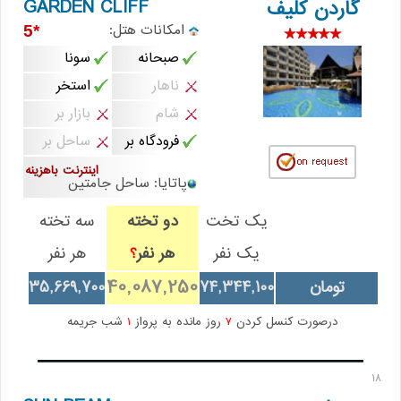
GARDEN CLIFF
گاردن کلیف
امکانات هتل:
*5
صبحانه
سونا
ناهار
استخر
شام
بازار بر
فرودگاه بر
ساحل بر
اینترنت باهزینه
پاتایا: ساحل جامتین
یک تخت
دو تخته
سه تخته
یک نفر
هر نفر
هر نفر
؟
40,087,250
تومان
74,344,100
35,669,700
درصورت کنسل کردن
7
روز مانده به پرواز
1
شب جریمه
18