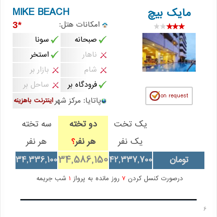
MIKE BEACH
مایک بیچ
امکانات هتل:
*3
صبحانه
سونا
ناهار
استخر
شام
بازار بر
فرودگاه بر
ساحل بر
پاتایا: مرکز شهر
اینترنت باهزینه
یک تخت
دو تخته
سه تخته
یک نفر
هر نفر
هر نفر
؟
34,586,150
تومان
42,337,700
34,336,100
درصورت کنسل کردن
7
روز مانده به پرواز
1
شب جریمه
6