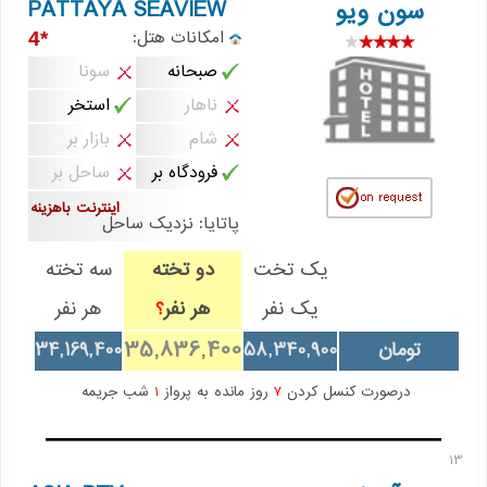
PATTAYA SEAVIEW
سون ویو
امکانات هتل:
*4
صبحانه
سونا
ناهار
استخر
شام
بازار بر
فرودگاه بر
ساحل بر
اینترنت باهزینه
پاتایا: نزدیک ساحل
یک تخت
دو تخته
سه تخته
یک نفر
هر نفر
هر نفر
؟
35,836,400
تومان
58,340,900
34,169,400
درصورت کنسل کردن
7
روز مانده به پرواز
1
شب جریمه
13