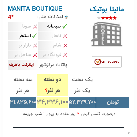
MANITA BOUTIQUE
مانیتا بوتیک
امکانات هتل:
*4
صبحانه
سونا
ناهار
استخر
شام
بازار بر
فرودگاه بر
ساحل بر
پاتایا: مرکزشهر
اینترنت باهزینه
یک تخت
دو تخته
سه تخته
یک نفر
هر نفر
هر نفر
؟
34,336,100
تومان
52,339,700
31,835,600
درصورت کنسل کردن
7
روز مانده به پرواز
1
شب جریمه
11