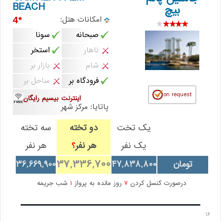
BEACH
بیچ
امکانات هتل:
*4
صبحانه
سونا
ناهار
استخر
شام
بازار بر
فرودگاه بر
ساحل بر
اینترنت بیسیم رایگان
پاتایا: مرکز شهر
یک تخت
دو تخته
سه تخته
یک نفر
هر نفر
هر نفر
؟
37,336,700
تومان
47,838,800
36,669,900
درصورت کنسل کردن
7
روز مانده به پرواز
1
شب جریمه
16