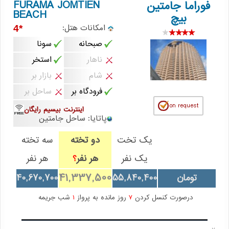
FURAMA JOMTIEN
فوراما جامتين
BEACH
بيچ
امکانات هتل:
*4
صبحانه
سونا
ناهار
استخر
شام
بازار بر
فرودگاه بر
ساحل بر
اینترنت بیسیم رایگان
پاتایا: ساحل جامتين
یک تخت
دو تخته
سه تخته
یک نفر
هر نفر
هر نفر
؟
41,337,500
تومان
55,840,400
40,670,700
درصورت کنسل کردن
7
روز مانده به پرواز
1
شب جریمه