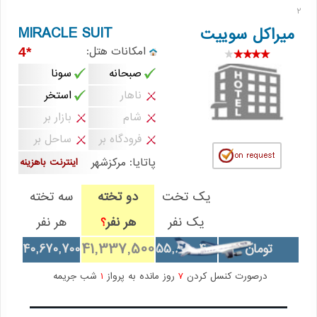
2
MIRACLE SUIT
میراکل سوییت
امکانات هتل:
*4
صبحانه
سونا
ناهار
استخر
شام
بازار بر
فرودگاه بر
ساحل بر
پاتایا: مرکزشهر
اینترنت باهزینه
یک تخت
دو تخته
سه تخته
یک نفر
هر نفر
هر نفر
؟
41,337,500
تومان
55,840,400
40,670,700
درصورت کنسل کردن
7
روز مانده به پرواز
1
شب جریمه