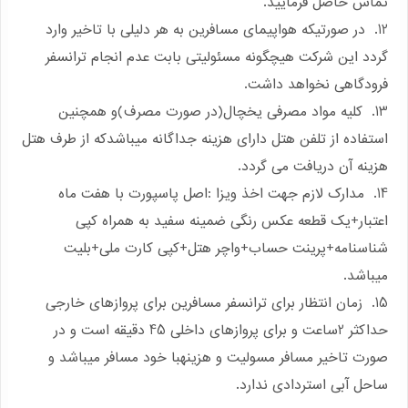
تماس حاصل فرمایید.
12. در صورتیکه هواپیمای مسافرین به هر دلیلی با تاخیر وارد
گردد این شرکت هیچگونه مسئولیتی بابت عدم انجام ترانسفر
فرودگاهی نخواهد داشت.
13. کلیه مواد مصرفی یخچال(در صورت مصرف)و همچنین
استفاده از تلفن هتل دارای هزینه جداگانه میباشدکه از طرف هتل
هزینه آن دریافت می گردد.
14. مدارک لازم جهت اخذ ویزا :اصل پاسپورت با هفت ماه
اعتبار+یک قطعه عکس رنگی ضمینه سفید به همراه کپی
شناسنامه+پرینت حساب+واچر هتل+کپی کارت ملی+بلیت
میباشد.
15. زمان انتظار برای ترانسفر مسافرین برای پروازهای خارجی
حداکثر 2ساعت و برای پروازهای داخلی 45 دقیقه است و در
صورت تاخیر مسافر مسولیت و هزینهبا خود مسافر میباشد و
ساحل آبی استردادی ندارد.