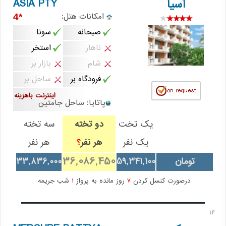
ASIA PTY
آسیا
امکانات هتل:
*4
صبحانه
سونا
ناهار
استخر
شام
بازار بر
فرودگاه بر
ساحل بر
اینترنت باهزینه
پاتایا: ساحل جامتین
یک تخت
دو تخته
سه تخته
یک نفر
هر نفر
هر نفر
؟
36,086,450
تومان
59,341,100
33,836,000
درصورت کنسل کردن
7
روز مانده به پرواز
1
شب جریمه
14