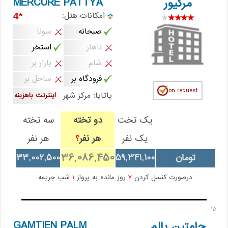
MERCURE PATTYA
مرکیور
امکانات هتل:
*4
صبحانه
سونا
ناهار
استخر
شام
بازار بر
فرودگاه بر
ساحل بر
پاتایا: مرکز شهر
اینترنت باهزینه
یک تخت
دو تخته
سه تخته
یک نفر
هر نفر
هر نفر
؟
36,086,450
تومان
59,341,100
33,002,500
درصورت کنسل کردن
7
روز مانده به پرواز
1
شب جریمه
15
GAMTIEN PALM
جامتین پالم