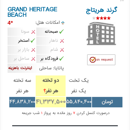
20
GRAND HERITAGE
گرند هریتاج
BEACH
امکانات هتل:
*4
صبحانه
سونا
ناهار
استخر
شام
بازار بر
فرودگاه بر
ساحل بر
پاتایا: ساحلی
اینترنت باهزینه
یک تخت
دو تخته
سه تخته
یک نفر
هر نفر
هر نفر
؟
41,337,500
تومان
55,840,400
44,838,200
درصورت کنسل کردن
7
روز مانده به پرواز
1
شب جریمه