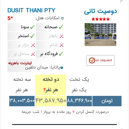
3
DUSIT THANI PTY
دوسیت تانی
امکانات هتل:
*5
صبحانه
سونا
ناهار
استخر
شام
بازار بر
فرودگاه بر
ساحل بر
اینترنت باهزینه
پاتایا: میدان دلفین
یک تخت
دو تخته
سه تخته
یک نفر
هر نفر
هر نفر
؟
43,587,950
تومان
88,346,900
38,003,500
درصورت کنسل کردن
7
روز مانده به پرواز
1
شب جریمه