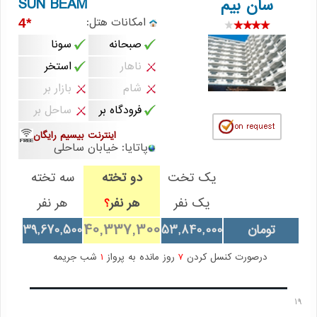
SUN BEAM
سان بیم
امکانات هتل:
*4
صبحانه
سونا
ناهار
استخر
شام
بازار بر
فرودگاه بر
ساحل بر
اینترنت بیسیم رایگان
پاتایا: خیابان ساحلی
یک تخت
دو تخته
سه تخته
یک نفر
هر نفر
هر نفر
؟
40,337,300
تومان
53,840,000
39,670,500
درصورت کنسل کردن
7
روز مانده به پرواز
1
شب جریمه
19