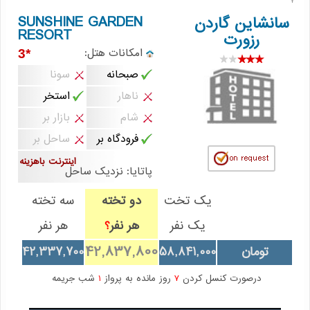
7
SUNSHINE GARDEN
سانشاین گاردن
RESORT
رزورت
امکانات هتل:
*3
صبحانه
سونا
ناهار
استخر
شام
بازار بر
فرودگاه بر
ساحل بر
اینترنت باهزینه
پاتایا: نزدیک ساحل
یک تخت
دو تخته
سه تخته
یک نفر
هر نفر
هر نفر
؟
42,837,800
تومان
58,841,000
42,337,700
درصورت کنسل کردن
7
روز مانده به پرواز
1
شب جریمه