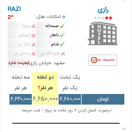
14
RAZI
رازی
امکانات هتل:
*2
صبحانه
سونا
ناهار
استخر
شام
بازار بر
فرودگاه بر
ساحل بر
مشهد: خيابان رازی
اینترنت ندارد
یک تخت
دو تخته
سه تخته
یک نفر
هر نفر
هر نفر
؟
6,650,000
تومان
6,680,000
6,640,000
درصورت کنسل کردن
7
روز مانده به پرواز
1
شب جریمه
15