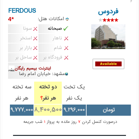
6
FERDOUS
فردوس
امکانات هتل:
*4
صبحانه
سونا
ناهار
استخر
شام
بازار بر
فرودگاه بر
ساحل بر
اینترنت بیسیم رایگان
مشهد: خیابان امام رضا
یک تخت
دو تخته
سه تخته
یک نفر
هر نفر
هر نفر
؟
8,400,500
تومان
9,296,000
9,777,000
درصورت کنسل کردن
7
روز مانده به پرواز
1
شب جریمه