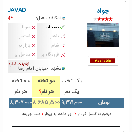
9
JAVAD
جواد
امکانات هتل:
*4
صبحانه
سونا
ناهار
استخر
شام
بازار بر
فرودگاه بر
ساحل بر
اینترنت ندارد
مشهد: خیابان امام رضا
یک تخت
دو تخته
سه تخته
یک نفر
هر نفر
هر نفر
؟
8,685,500
تومان
9,371,000
8,307,000
درصورت کنسل کردن
7
روز مانده به پرواز
1
شب جریمه