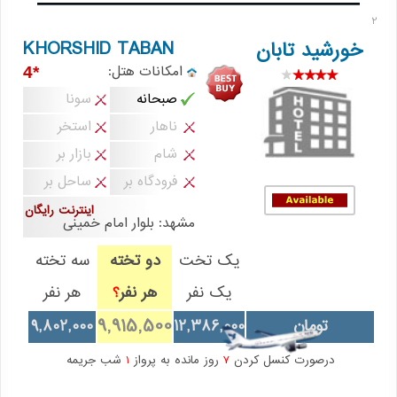
2
KHORSHID TABAN
خورشید تابان
امکانات هتل:
*4
صبحانه
سونا
ناهار
استخر
شام
بازار بر
فرودگاه بر
ساحل بر
اینترنت رایگان
مشهد: بلوار امام خمینی
یک تخت
دو تخته
سه تخته
یک نفر
هر نفر
هر نفر
؟
9,915,500
تومان
12,386,000
9,802,000
درصورت کنسل کردن
7
روز مانده به پرواز
1
شب جریمه