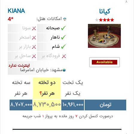
8
KIANA
کیانا
امکانات هتل:
*4
صبحانه
سونا
ناهار
استخر
شام
بازار بر
فرودگاه بر
ساحل بر
اینترنت ندارد
مشهد: خیابان امامرضا
یک تخت
دو تخته
سه تخته
یک نفر
هر نفر
هر نفر
؟
8,730,500
تومان
10,961,000
8,707,000
درصورت کنسل کردن
7
روز مانده به پرواز
1
شب جریمه