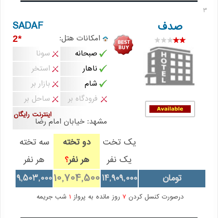
3
SADAF
صدف
امکانات هتل:
*2
صبحانه
سونا
ناهار
استخر
شام
بازار بر
فرودگاه بر
ساحل بر
اینترنت رایگان
مشهد: خیابان امام رضا
یک تخت
دو تخته
سه تخته
یک نفر
هر نفر
هر نفر
؟
10,704,500
تومان
14,909,000
9,503,000
درصورت کنسل کردن
7
روز مانده به پرواز
1
شب جریمه