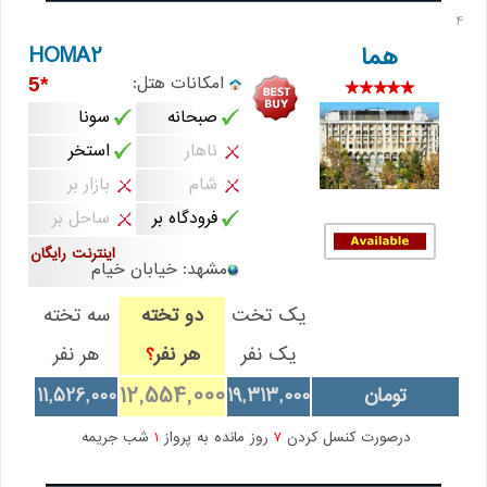
4
HOMA2
هما
امکانات هتل:
*5
صبحانه
سونا
ناهار
استخر
شام
بازار بر
فرودگاه بر
ساحل بر
اینترنت رایگان
مشهد: خيابان خيام
یک تخت
دو تخته
سه تخته
یک نفر
هر نفر
هر نفر
؟
12,554,000
تومان
19,313,000
11,526,000
درصورت کنسل کردن
7
روز مانده به پرواز
1
شب جریمه