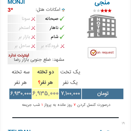
MONJI
منجی
امکانات هتل:
*3
صبحانه
سونا
ناهار
استخر
شام
بازار بر
فرودگاه بر
ساحل بر
اینترنت ندارد
مشهد: ضلع جنوبی بازار رضا
یک تخت
دو تخته
سه تخته
یک نفر
هر نفر
هر نفر
؟
6,935,000
تومان
7,100,000
6,930,000
درصورت کنسل کردن
7
روز مانده به پرواز
1
شب جریمه
19