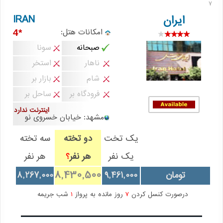
7
IRAN
ایران
امکانات هتل:
*4
صبحانه
سونا
ناهار
استخر
شام
بازار بر
فرودگاه بر
ساحل بر
اینترنت ندارد
مشهد: خيابان خسروی نو
یک تخت
دو تخته
سه تخته
یک نفر
هر نفر
هر نفر
؟
8,430,500
تومان
9,461,000
8,267,000
درصورت کنسل کردن
7
روز مانده به پرواز
1
شب جریمه