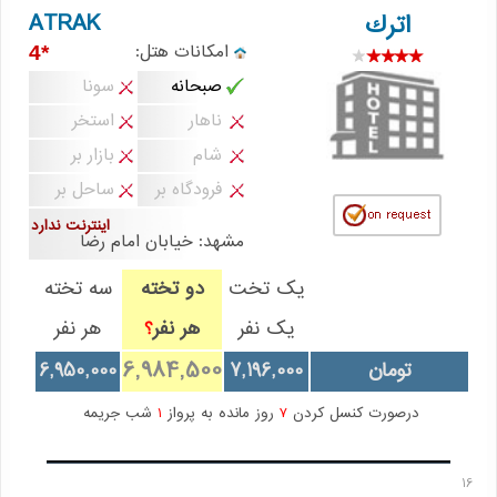
ATRAK
اترك
امکانات هتل:
*4
صبحانه
سونا
ناهار
استخر
شام
بازار بر
فرودگاه بر
ساحل بر
اینترنت ندارد
مشهد: خيابان امام رضا
یک تخت
دو تخته
سه تخته
یک نفر
هر نفر
هر نفر
؟
6,984,500
تومان
7,196,000
6,950,000
درصورت کنسل کردن
7
روز مانده به پرواز
1
شب جریمه
16