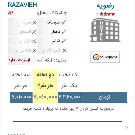
RAZAVIEH
رضویه
امکانات هتل:
*4
صبحانه
سونا
ناهار
استخر
شام
بازار بر
فرودگاه بر
ساحل بر
مشهد: فلکه آب
اینترنت ندارد
یک تخت
دو تخته
سه تخته
یک نفر
هر نفر
هر نفر
؟
7,010,000
تومان
7,340,000
7,010,000
درصورت کنسل کردن
7
روز مانده به پرواز
1
شب جریمه
18