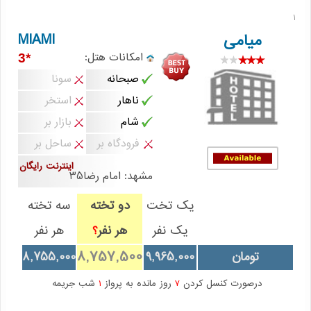
1
MIAMI
میامی
امکانات هتل:
*3
صبحانه
سونا
ناهار
استخر
شام
بازار بر
فرودگاه بر
ساحل بر
اینترنت رایگان
مشهد: امام رضا35
یک تخت
دو تخته
سه تخته
یک نفر
هر نفر
هر نفر
؟
8,757,500
تومان
9,965,000
8,755,000
درصورت کنسل کردن
7
روز مانده به پرواز
1
شب جریمه