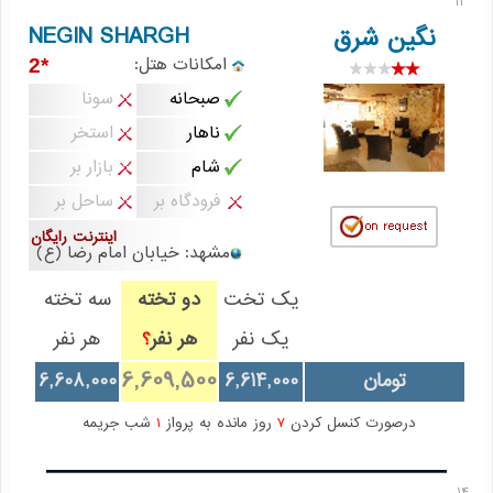
13
NEGIN SHARGH
نگین شرق
امکانات هتل:
*2
صبحانه
سونا
ناهار
استخر
شام
بازار بر
فرودگاه بر
ساحل بر
اینترنت رایگان
مشهد: خیابان امام رضا (ع)
یک تخت
دو تخته
سه تخته
یک نفر
هر نفر
هر نفر
؟
6,609,500
تومان
6,614,000
6,608,000
درصورت کنسل کردن
7
روز مانده به پرواز
1
شب جریمه