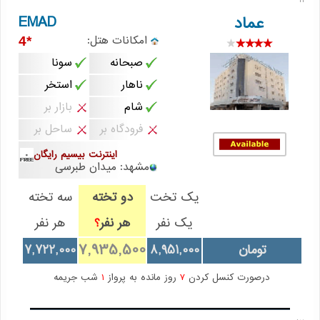
11
EMAD
عماد
امکانات هتل:
*4
صبحانه
سونا
ناهار
استخر
شام
بازار بر
فرودگاه بر
ساحل بر
اینترنت بیسیم رایگان
مشهد: میدان طبرسی
یک تخت
دو تخته
سه تخته
یک نفر
هر نفر
هر نفر
؟
7,935,500
تومان
8,951,000
7,722,000
درصورت کنسل کردن
7
روز مانده به پرواز
1
شب جریمه