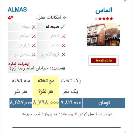
10
ALMAS
الماس
امکانات هتل:
*4
صبحانه
سونا
ناهار
استخر
شام
بازار بر
فرودگاه بر
ساحل بر
اینترنت ندارد
مشهد: خیابان امام رضا (ع)
یک تخت
دو تخته
سه تخته
یک نفر
هر نفر
هر نفر
؟
8,798,000
تومان
9,821,000
8,457,000
درصورت کنسل کردن
7
روز مانده به پرواز
1
شب جریمه