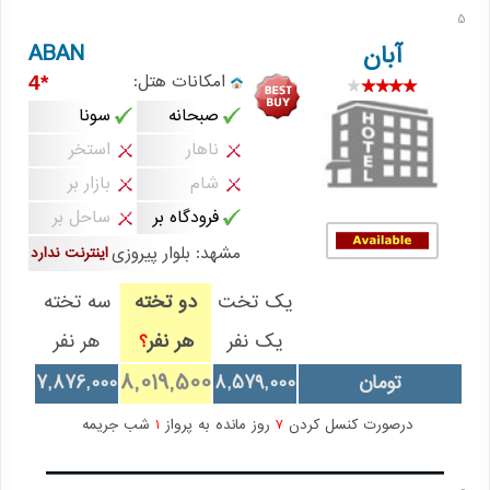
5
ABAN
آبان
امکانات هتل:
*4
صبحانه
سونا
ناهار
استخر
شام
بازار بر
فرودگاه بر
ساحل بر
مشهد: بلوار پيروزی
اینترنت ندارد
یک تخت
دو تخته
سه تخته
یک نفر
هر نفر
هر نفر
؟
8,019,500
تومان
8,579,000
7,876,000
درصورت کنسل کردن
7
روز مانده به پرواز
1
شب جریمه