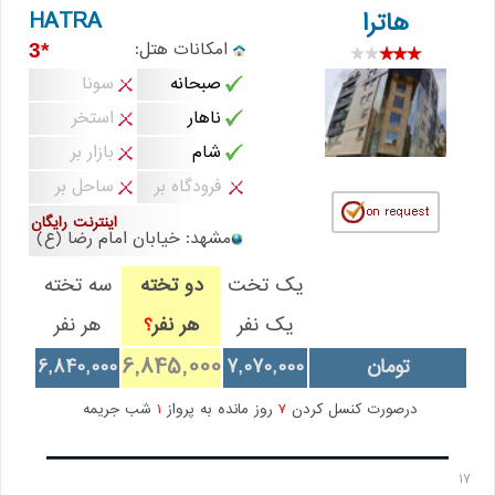
HATRA
هاترا
امکانات هتل:
*3
صبحانه
سونا
ناهار
استخر
شام
بازار بر
فرودگاه بر
ساحل بر
اینترنت رایگان
مشهد: خیابان امام رضا (ع)
یک تخت
دو تخته
سه تخته
یک نفر
هر نفر
هر نفر
؟
6,845,000
تومان
7,070,000
6,840,000
درصورت کنسل کردن
7
روز مانده به پرواز
1
شب جریمه
17