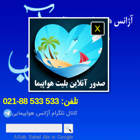
X
021-88 533 533 :تلفن
کانال تلگرام آژانس هواپیمایی
Aftab Sahel Abi in Google
آژانس هواپیمایی و مسافرتی آفتاب ساحل آبی ، شرکت خدمات م