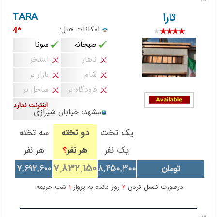
12
TARA
تارا
امکانات هتل:
*4
صبحانه
سونا
ناهار
استخر
شام
بازار بر
فرودگاه بر
ساحل بر
اینترنت ندارد
مشهد: خیابان شیرازی
یک تخت
دو تخته
سه تخته
یک نفر
هر نفر
هر نفر
؟
7,832,150
تومان
8,450,300
7,692,600
درصورت کنسل کردن
7
روز مانده به پرواز
1
شب جریمه