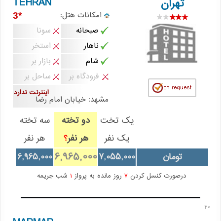
TEHRAN
تهران
امکانات هتل:
*3
صبحانه
سونا
ناهار
استخر
شام
بازار بر
فرودگاه بر
ساحل بر
اینترنت ندارد
مشهد: خیابان امام رضا
یک تخت
دو تخته
سه تخته
یک نفر
هر نفر
هر نفر
؟
6,965,000
تومان
7,055,000
6,965,000
درصورت کنسل کردن
7
روز مانده به پرواز
1
شب جریمه
20