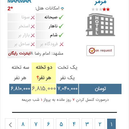
MARMAR
مرمر
امکانات هتل:
*2
صبحانه
سونا
ناهار
استخر
شام
بازار بر
فرودگاه بر
ساحل بر
مشهد: امام رضا 8
اینترنت رایگان
یک تخت
دو تخته
سه تخته
یک نفر
هر نفر
هر نفر
؟
6,815,000
تومان
7,040,000
6,810,000
درصورت کنسل کردن
7
روز مانده به پرواز
1
شب جریمه
8
7
6
5
4
3
2
1