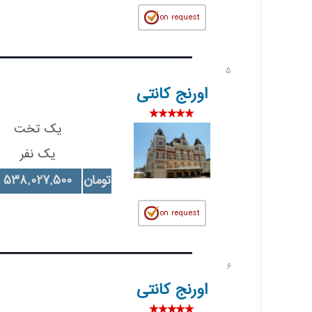
5
اورنج کانتی
یک تخت
یک نفر
تومان
538,027,500
6
اورنج کانتی