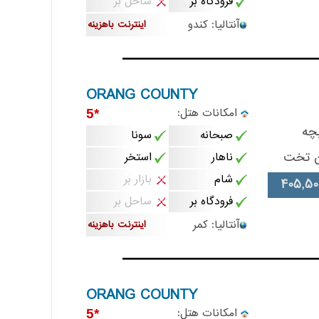
فرودگاه بر
ساحل بر
آنتالیا: کندو
اینترنت باهزینه
ORANG COUNTY
امکانات هتل:
*5
چه
صبحانه
سونا
ن تخت
ناهار
استخر
شام
بازار بر
405,50
فرودگاه بر
ساحل بر
آنتالیا: کمر
اینترنت باهزینه
ORANG COUNTY
امکانات هتل:
*5