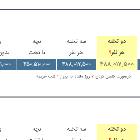
دو تخته
سه تخته
بچه
ب
هر نفر
هر نفر
با تخت
بدو
؟
488,017,500
1,000
450,510,000
488,017,500
درصورت کنسل کردن
7
روز مانده به پرواز
1
شب جریمه
دو تخته
سه تخته
بچه
ب