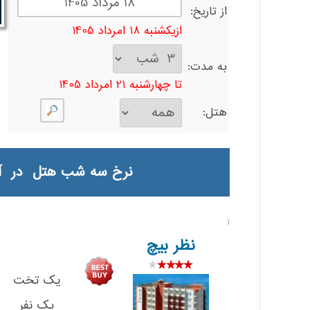
از تاریخ:
ازیکشنبه 18 امرداد 1405
به مدت:
تا چهار‌شنبه 21 امرداد 1405
هتل:
نرخ سه شب هتل در آنتالیا با بلیت TURKISH از یکشنبه 18 امردا
1
نظر بیچ
یک تخت
یک نفر