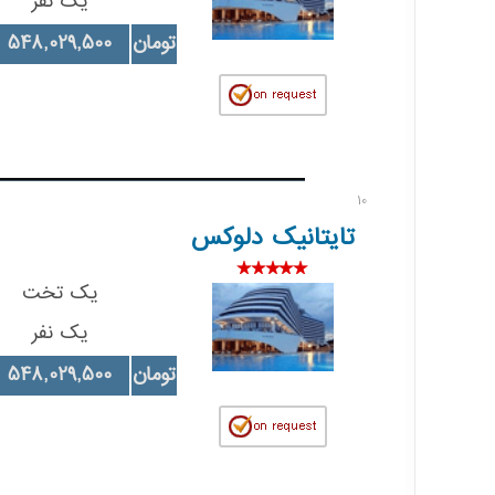
یک نفر
تومان
548,029,500
10
تایتانیک دلوکس
یک تخت
یک نفر
تومان
548,029,500