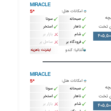
MIRACLE
امکانات هتل:
*5
چه
صبحانه
سونا
ن تخت
ناهار
استخر
شام
بازار بر
405,50
فرودگاه بر
ساحل بر
آنتالیا: کندو
اینترنت باهزینه
MIRACLE
امکانات هتل:
*5
چه
صبحانه
سونا
ن تخت
ناهار
استخر
شام
بازار بر
405,50