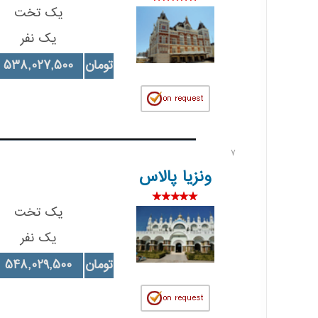
یک تخت
یک نفر
تومان
538,027,500
7
ونزیا پالاس
یک تخت
یک نفر
تومان
548,029,500