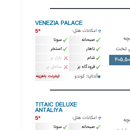
VENEZIA PALACE
امکانات هتل:
*5
چه
صبحانه
سونا
ن تخت
ناهار
استخر
شام
بازار بر
405,50
فرودگاه بر
ساحل بر
آنتالیا: کوندو
اینترنت باهزینه
TITAIC DELUXE
ANTALIYA
امکانات هتل:
*5
چه
صبحانه
سونا