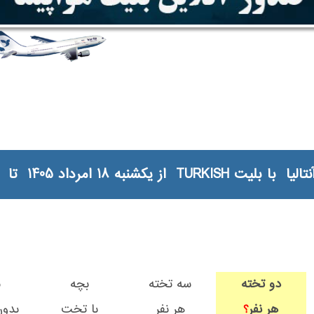
د 1405 تا چهار‌شنبه 21 امرداد 1405
دو تخته
سه تخته
بچه
ب
هر نفر
هر نفر
با تخت
بدو
؟