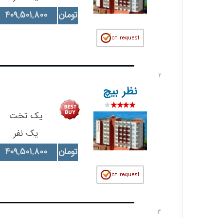
تومان
409,501,800
2
نظر بیچ
یک تخت
یک نفر
تومان
409,501,800
3