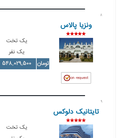
8
ونزیا پالاس
یک تخت
یک نفر
تومان
548,029,500
9
تایتانیک دلوکس
یک تخت