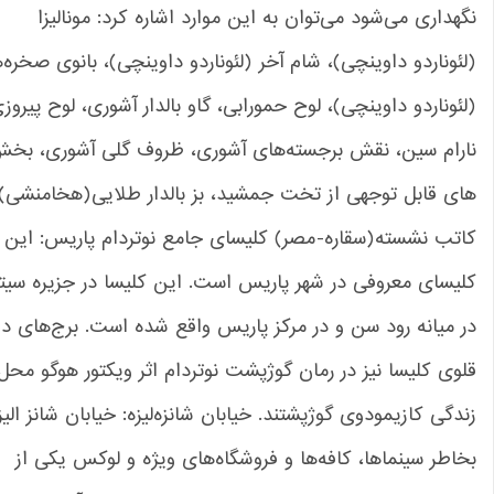
هداری می‌شود می‌توان به این موارد اشاره کرد: مونالیزا
ئوناردو داوینچی)، شام آخر (لئوناردو داوینچی)، بانوی صخره‌ها
ئوناردو داوینچی)، لوح حمورابی، گاو بالدار آشوری، لوح پیروزی
ارام سین، نقش برجسته‌های آشوری، ظروف گلی آشوری، بخش
ی قابل توجهی از تخت جمشید، بز بالدار طلایی(هخامنشی)،
تب نشسته(سقاره-مصر) کلیسای جامع نوتردام پاریس: این بنا
یسای معروفی در شهر پاریس است. این کلیسا در جزیره سیته
 میانه رود سن و در مرکز پاریس واقع شده است. برج‌های دو
وی کلیسا نیز در رمان گوژپشت نوتردام اثر ویکتور هوگو محل
دگی کازیمودوی گوژپشتند. خیابان شانزه‌لیزه: خیابان شانز الیزه
اطر سینماها، کافه‌ها و فروشگاه‌های ویژه و لوکس یکی از