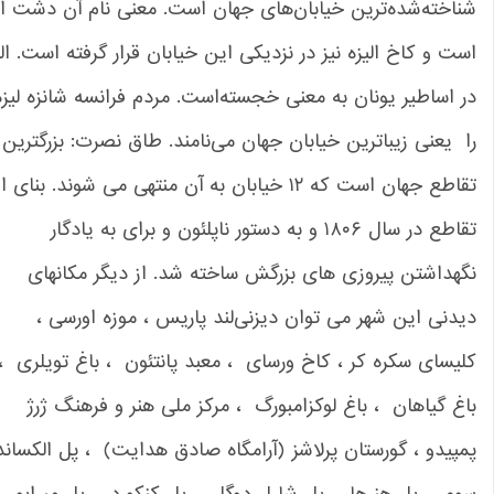
اخته‌شده‌ترین خیابان‌های جهان است. معنی نام آن دشت الیزه
ت و کاخ الیزه نیز در نزدیکی این خیابان قرار گرفته است. الیزه
 اساطیر یونان به معنی خجسته‌است. مردم فرانسه شانزه‌ لیزه
 یعنی زیباترین خیابان جهان می‌نامند. طاق نصرت: بزرگترین
تقاطع جهان است که ۱۲ خیابان به آن منتهی می شوند. بنای این
تقاطع در سال ۱۸۰۶ و به دستور ناپلئون و برای به یادگار
هداشتن پیروزی های بزرگش ساخته شد. از دیگر مکانهای
دنی این شهر می توان دیزنی‌لند پاریس ، موزه اورسی ،
یسای سکره کر ، کاخ ورسای ، معبد پانتئون ، باغ تویلری ،
غ گیاهان ، باغ لوکزامبورگ ، مرکز ملی هنر و فرهنگ ژرژ
پیدو ، گورستان پرلاشز (آرامگاه صادق هدایت) ، پل الكساندر