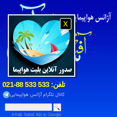
X
021-88 533 533 :تلفن
کانال تلگرام آژانس هواپیمایی
Aftab Sahel Abi in Google
انس هواپیمایی و مسافرتی آفتاب ساحل آبی ، شرکت خدمات مساف