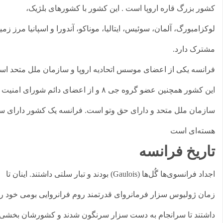
ور بزرگ قاره اروپا است . این کشور با کشورهای بلژیک،
کزامبورگ، آلمان، سوئیس، ایتالیا، موناکو، آندورا و اسپانیا مرز زمینی
ترک دارد.
انسه یکی از اعضای موسس اتحادیه اروپا و سازمان ملل متحد است.
این کشور همچنین عضو گروه جی ۸ و از اعضای دائم شورای امنیت
زمان ملل متحد و دارای حق وتو است. فرانسه یک کشور دارای سلاح
ته‌ای است
اریخ فرانسه
اجداد فرانسوی‌ها گُل‌ها (Gaulois) بودند و تبار سلتی داشتند. اینان تا
ان ژولیوس سزار فرمانروای قدرتمند روم فرانروایی بومی خود را
شتند تا سرانجام به دست سزار سرنگون شدند و کشورشان بخشی از