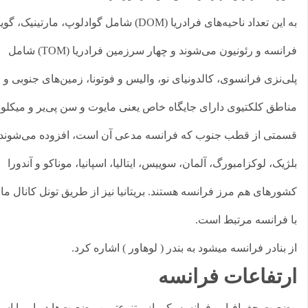
به این تعداد ناحیه‌های فرادریا (DOM) شامل گوادلوپ، مارتینیک، گویان
فرانسه و رئونیون می‌شوند و چهار سرزمین فرادریا (TOM) شامل
ی‌نزی فرانسوی، کالدونیای نو، والیس و فوتونا، زمین‌های جنوبی و
اطق کلکتیوی دارای جایگاه خاص یعنی مایوت و سن پی‌یر و میکلون و
متی از قطب جنوب که فرانسه مدعی آن است، افزوده می‌شوند.
ژیک، لوکزامبورگ، آلمان، سوییس، ایتالیا، اسپانیا، موناکو و آندورا
ورهای هم مرز فرانسه هستند. بریتانیا نیز از طریق تونل کانال مانش
 فرانسه مرتبط است.
 بنادر فرانسه ميشود به بندر ( لوهاور ) اشاره كرد.
رتفاعات فرانسه
عیت جغرافیایی فرانسه یکی از متنوع‌ترین وضعیت‌ها در اروپا است: