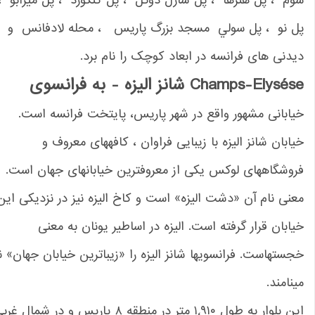
م ، پل هنرها ، پل شارل دوگل ، پل كنكورد ، پل ميرابو ،
ل نو ، پل سولي مسجد بزرگ پاریس ، محله لادفانس و
دنی های فرانسه در ابعاد کوچک را نام برد.
s
Champs-Elysé
شانز الیزه
-
به فرانسوی
ابانی مشهور واقع در شهر پاریس، پایتخت فرانسه است.
ابان شانز الیزه با زیبایی فراوان ، کافههای معروف و
وشگاههای لوکس یکی از معروفترین خیابانهای جهان است.
نی نام آن «دشت الیزه» است و کاخ الیزه نیز در نزدیکی این
ابان قرار گرفته است. الیزه در اساطیر یونان به معنی
ستهاست. فرانسویها شانز الیزه را «زیباترین خیابان جهان» نیز
نامند.
این بلوار به طول ۱٬۹۱۰ متر در منطقه ۸ پاریس و در شمال غربی