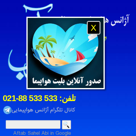
X
021-88 533 533 :تلفن
کانال تلگرام آژانس هواپیمایی
Aftab Sahel Abi in Google
آژانس هواپیمایی و مسافرتی آفتاب ساحل آبی ، شرکت خدمات م