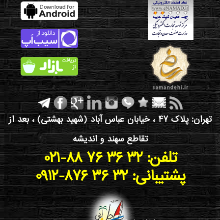
تهران: پلاک 47 ، خیابان عباس آباد (شهید بهشتی) ، بعد از
تقاطع سهند و اندیشه
021-88 76 36 32 :تلفن
0912-876 36 32 :پشتیبانی