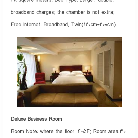
28 square meters; Bed Type: Large / double;
broadband charges; the chamber is not extra;
Free Internet, Broadband, Twin(120cm*200cm),
Deluxe Business Room
Room Note: where the floor :4-5F; Room area:30