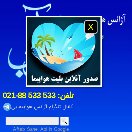
X
021-88 533 533 :تلفن
کانال تلگرام آژانس هواپیمایی
Aftab Sahel Abi in Google
آژانس هواپیمایی و مسافرتی آفتاب ساحل آبی ، شرکت خدمات م