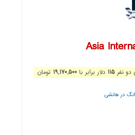
Asia Inter
 دو نفر
115
دلار برابر با
19,170,500
تومان
دانگ در هانشی