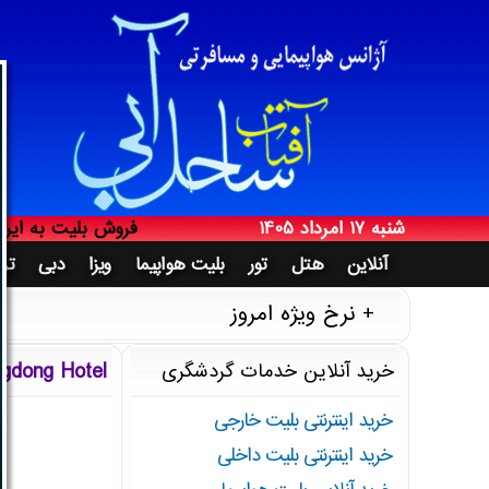
آژانس هواپیمایی 
شنبه 17 امرداد 1405
فروش بلیت به ایرا
Saturday 8 August 2026
شنبه 17 امرداد 1405
مجری مستقیم تور د
صدور بلیت هواپیما 
آنلاین
هتل
تور
بلیت هواپیما
ویزا
دبی
ترک
خدمات آنلاین مساف
نرخ ویژه امروز
فروش بلیت خارجی تر
پرداخت از طریق س
ational Guangdong Hotel
خرید آنلاین خدمات گردشگری
مجری مستقیم تور دب
خرید اینترنتی بلیت خارجی
اخذ وقت سفارت و 
خرید اینترنتی بلیت داخلی
آژانس هواپیمایی 