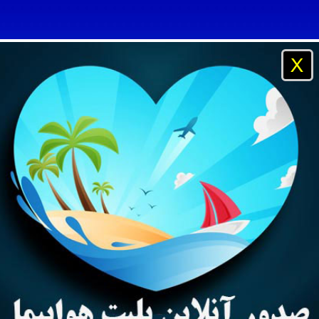
X
و مسافرتی آفتاب ساحل آبی ، شرکت خدمات مسافرت هوایی و جها
نیان خارج از کشور ، پرداخت پول توسط بانک و دریافت آنلاین بلی
بی ، رزور بهترین هتلهای دبی در سریعترین زمان و بهترین نرخ
و پروازهای داخلی و خارجی ، بلیتهای داخلی ایران ایر ، ماهان ، آسم
یه
تایلند
مالزی
چین
راهنمای مسافر
راهنمای آژانس
آژا
رتی ، صدور بلیت هواپیما بصورت اینترنتی و پرداخت از طریق کار
کیش ، امارات ، قطری ، چاینا ساترن ، لوفتانزا ، ایر فلوت ، آلیتال
یستم بانکی و دریافت مدارک بدون مراجعه حضوری
Asia Intern | هتل ایشیا اینترنشنال گانگدانگ
ی تایلند مالزی ترکیه چین ارمنستان روسیه بالی هند پوکت آنتالیا
وایز فیش بانکی و دریافت پاسپورت بدون حضور مجدد مسافر
هتل ایشیا اینترنشنال 
و مسافرتی آفتاب ساحل آبی ، شرکت خدمات مسافرت هوایی و جها