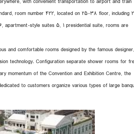
ywhere, with convenient transportation to airport and train
tandard, room number 422, located on 25-38 floor, including 
, apartment-style suites 5, 1 presidential suite, rooms are
ous and comfortable rooms designed by the famous designer
usion technology. Configuration separate shower rooms for fr
nary momentum of the Convention and Exhibition Centre, the
 dedicated to customers organize various types of large banqu