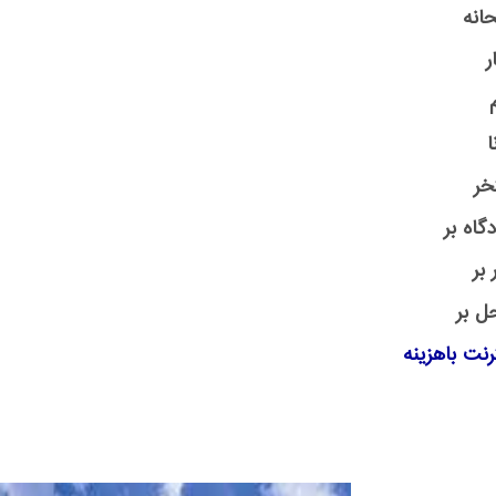
انه
ر
ا
خر
گاه بر
 بر
ل بر
رنت باهزینه