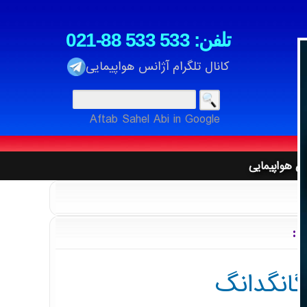
021-88 533 533 :تلفن
کانال تلگرام آژانس هواپیمایی
نگردی
Aftab Sahel Abi in Google
ت
ان ، آتا ، قشم ، معراج ، تابان ، کارون ، زاگرس
نس هواپیمایی
تهای شتاب بانکی
یا ، اکراین ، عمان ، ایژین به شهرهای جهان
 استانبول
گانگدانگ
نگردی