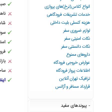
صبح
انواع کلاس(نرخ)های پروازی
ناها
خدمات تشریفات فرودگاهی
هزینه کنسلی بلیت داخلی
شام
لوازم ضروری سفر
سون
نکات امنیتی سفر
است
نکات دانستنی سفر
فرود
داروهای ممنوع
بازار
عوارض خروجی فرودگاه
ساح
اطلاعات پرواز فرودگاه
ترافیک تهران آنلاین
اینت
قرارداد مسافر و آژانس
پیوندهای مفید