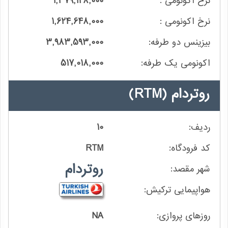
1,379,128,000
1,624,648,000
3,983,593,000
517,018,000
روتردام
(RTM)
10
RTM
روتردام
NA