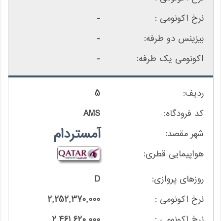
-
-
-
5
AMS
آمستردام
D
2,252,370,000
2,461,620,000