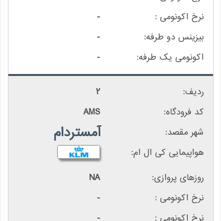
-
-
-
2
AMS
آمستردام
NA
-
-