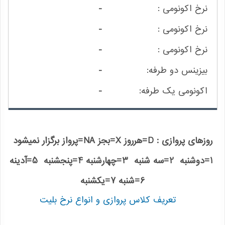
-
-
-
-
-
روزهای پروازی : D=هرروز X=بجز NA=پرواز برگزار نمیشود
1=دوشنبه 2=سه شنبه 3=چهارشنبه 4=پنجشنبه 5=آدینه
6=شنبه 7=یکشنبه
تعریف کلاس پروازی و انواع نرخ بلیت