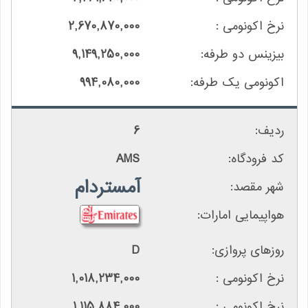
2,670,870,000
9,149,250,000
994,080,000
6
AMS
آمستردام
D
1,018,234,000
1,115,884,000