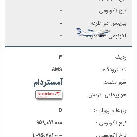
-
-
-
3
AMS
آمستردام
D
959,071,000
1,095,781,000