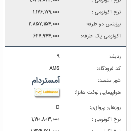
1,038,074,000
1,176,179,000
2,857,154,000
627,944,000
9
AMS
آمستردام
D
1,190,803,000