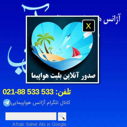
X
021-88 533 533 :تلفن
کانال تلگرام آژانس هواپیمایی
Aftab Sahel Abi in Google
آژانس هواپیمایی و مسافرتی آفتاب ساحل آبی ، شرکت خدمات م