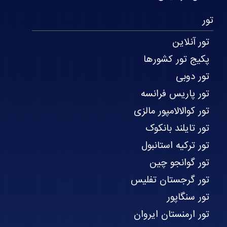
تور
تور آنلاین
پکیج تور کشورها
تور دوبی
تور پاریس فرانسه
تور کوالالامپور مالزی
تور تایلند بانکوک
تور ترکیه استانبول
تور گوانجو چین
تور گرجستان تفلیس
تور سنگاپور
تور ارمنستان ایروان