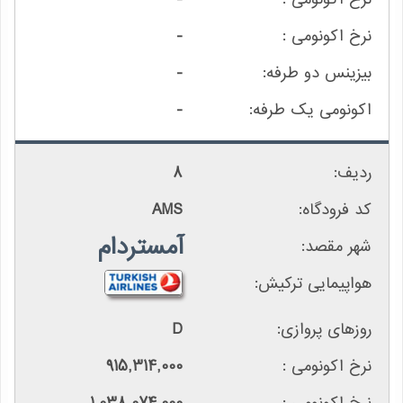
-
-
-
8
AMS
آمستردام
D
915,314,000