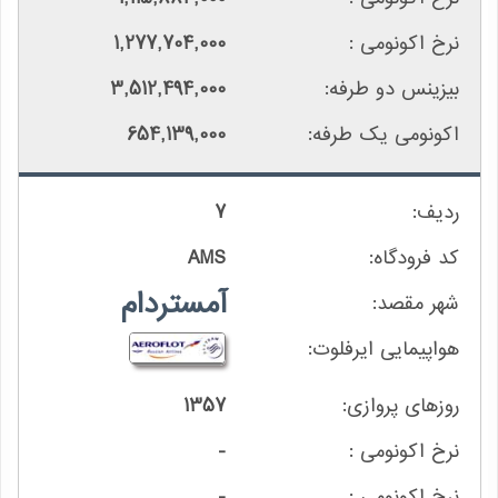
1,277,704,000
3,512,494,000
654,139,000
7
AMS
آمستردام
1357
-
-