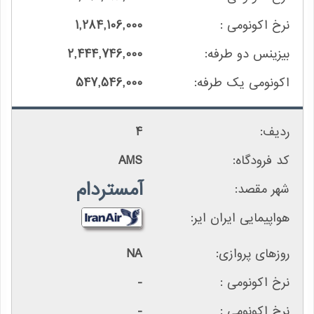
1,284,106,000
2,444,746,000
547,546,000
4
AMS
آمستردام
NA
-
-