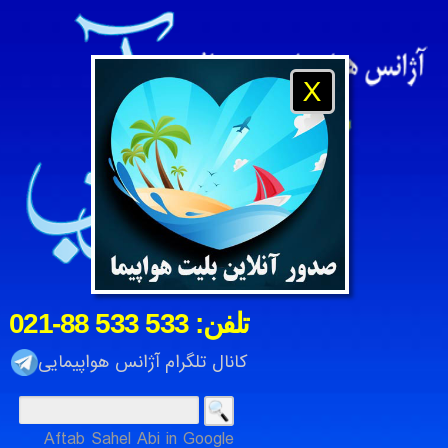
X
021-88 533 533 :تلفن
کانال تلگرام آژانس هواپیمایی
Aftab Sahel Abi in Google
آژانس هواپیمایی و مسافرتی آفتاب ساحل آبی ، شرکت خدمات م