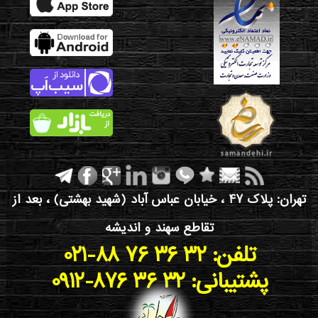
تهران: پلاک 47 ، خیابان عباس آباد (شهید بهشتی) ، بعد از
تقاطع سهند و اندیشه
021-88 76 36 32 :تلفن
0912-876 36 32 :پشتیبانی