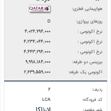
D
4,024,794,000
4,234,044,000
4,443,294,000
9,998,184,000
2,639,559,000
6
LCA
لارناکا