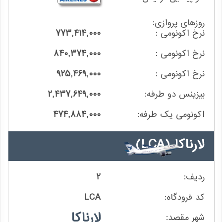
773,414,000
840,374,000
925,469,000
2,437,649,000
474,884,000
لارناکا
(LCA)
2
LCA
لارناکا