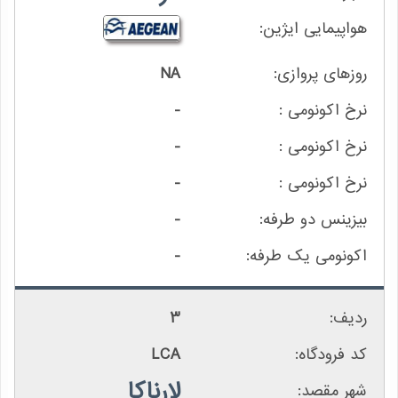
NA
-
-
-
-
-
3
LCA
لارناکا