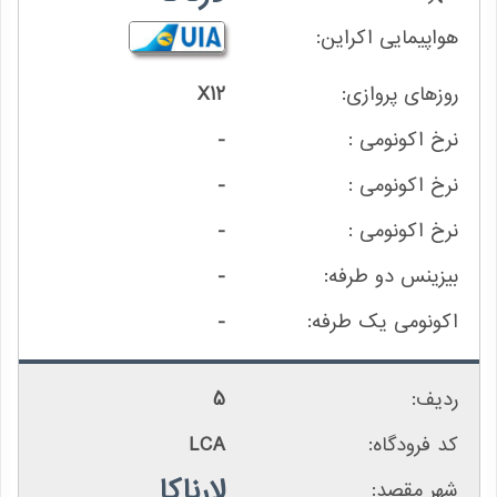
X12
-
-
-
-
-
5
LCA
لارناکا