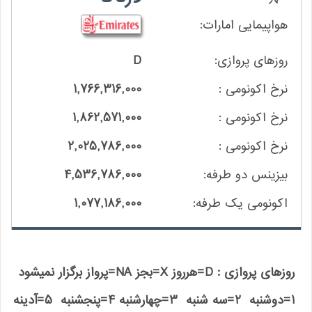
D
1,766,316,000
1,862,571,000
2,025,786,000
4,536,786,000
1,077,186,000
روزهای پروازی : D=هرروز X=بجز NA=پرواز برگزار نمیشود
1=دوشنبه 2=سه شنبه 3=چهارشنبه 4=پنجشنبه 5=آدینه