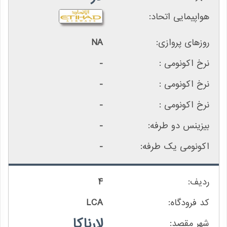
NA
-
-
-
-
-
4
LCA
لارناکا