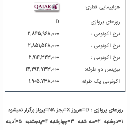
D
2,845,968,000
2,851,548,000
2,914,323,000
14,294,733,000
1,905,738,000
روزهای پروازی : D=هرروز X=بجز NA=پرواز برگزار نمیشود
1=دوشنبه 2=سه شنبه 3=چهارشنبه 4=پنجشنبه 5=آدینه