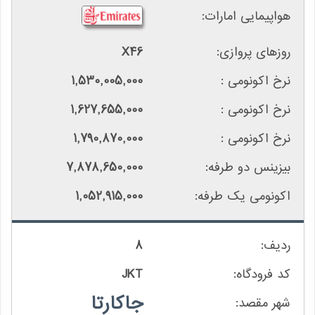
X46
1,530,005,000
1,627,655,000
1,790,870,000
7,878,650,000
1,052,915,000
8
JKT
جاکارتا