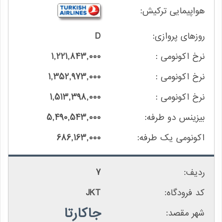
D
1,221,843,000
1,352,973,000
1,513,398,000
5,490,543,000
686,163,000
7
JKT
جاکارتا