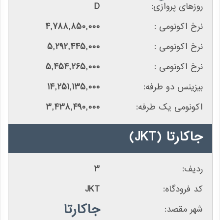
D
4,788,850,000
5,292,445,000
5,454,265,000
14,251,135,000
3,438,490,000
جاکارتا
(JKT)
3
JKT
جاکارتا