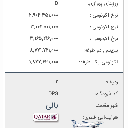
D
2,904,351,000
3,002,001,000
3,165,216,000
8,771,721,000
1,877,631,000
2
DPS
بالی