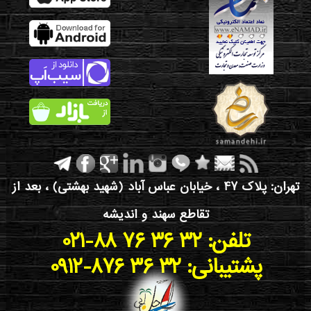
تهران: پلاک 47 ، خیابان عباس آباد (شهید بهشتی) ، بعد از
تقاطع سهند و اندیشه
021-88 76 36 32 :تلفن
0912-876 36 32 :پشتیبانی