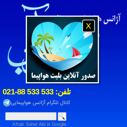
X
021-88 533 533 :تلفن
کانال تلگرام آژانس هواپیمایی
Aftab Sahel Abi in Google
آژانس هواپیمایی و مسافرتی آفتاب ساحل آبی ، شرکت خدمات م