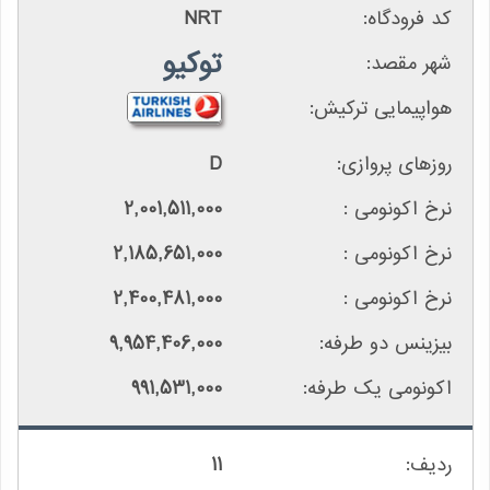
NRT
توکیو
D
2,001,511,000
2,185,651,000
2,400,481,000
9,954,406,000
991,531,000
11