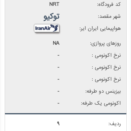
NRT
توکیو
NA
-
-
-
-
-
9