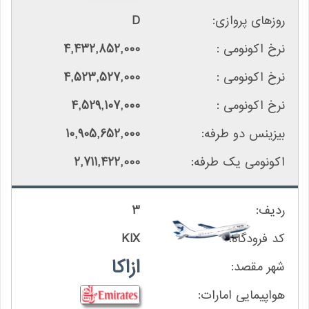
D
4,432,852,000
4,523,527,000
4,529,107,000
10,905,652,000
2,711,422,000
3
KIX
ازاکا