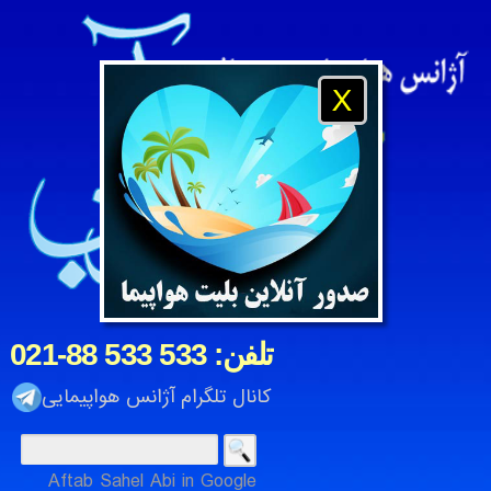
X
021-88 533 533 :تلفن
کانال تلگرام آژانس هواپیمایی
Aftab Sahel Abi in Google
آژانس هواپیمایی و مسافرتی آفتاب ساحل آبی ، شرکت خدمات م