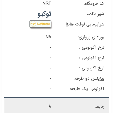
NRT
توکیو
NA
-
-
-
-
-
8