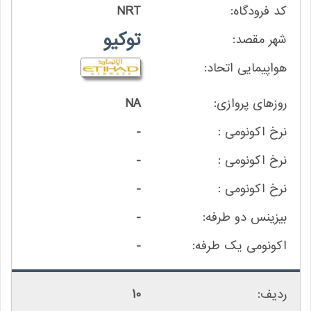
NRT
توکیو
NA
-
-
-
-
-
10