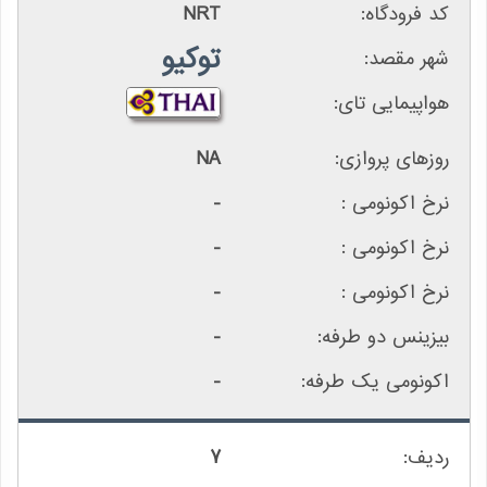
NRT
توکیو
NA
-
-
-
-
-
7