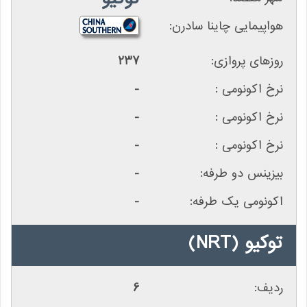
237
-
-
-
-
-
توکیو
(NRT)
6