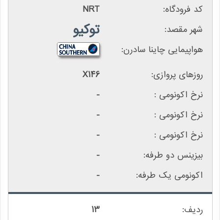
NRT
توکیو
X146
-
-
-
-
-
13