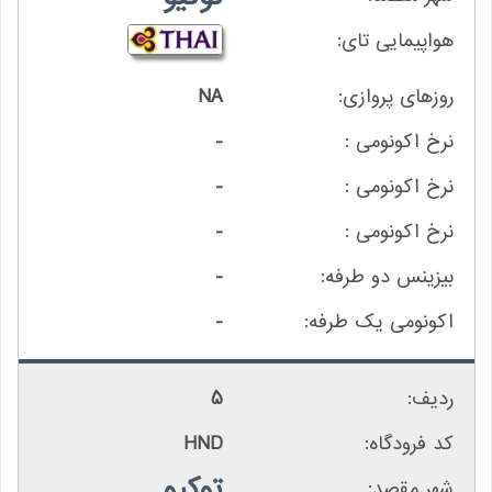
NA
-
-
-
-
-
5
HND
توکیو