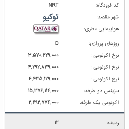
NRT
توکیو
D
3,570,229,000
4,292,839,000
4,435,129,000
15,376,114,000
2,692,774,000
12