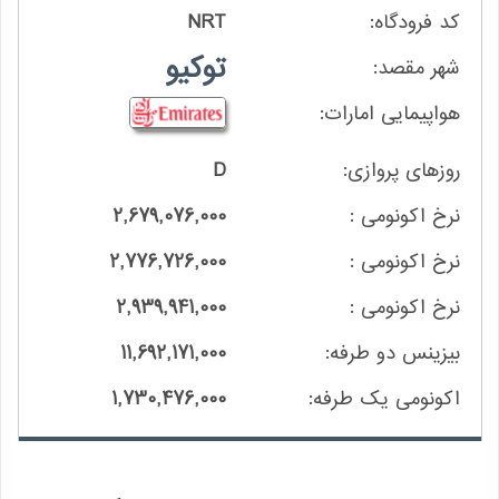
NRT
توکیو
D
2,679,076,000
2,776,726,000
2,939,941,000
11,692,171,000
1,730,476,000