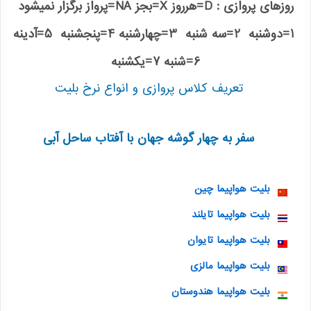
روزهای پروازی : D=هرروز X=بجز NA=پرواز برگزار نمیشود
1=دوشنبه 2=سه شنبه 3=چهارشنبه 4=پنجشنبه 5=آدینه
6=شنبه 7=یکشنبه
تعریف کلاس پروازی و انواع نرخ بلیت
سفر به چهار گوشه جهان با آفتاب ساحل آبی
بلیت هواپیما چین
بلیت هواپیما تایلند
بلیت هواپیما تایوان
بلیت هواپیما مالزی
بلیت هواپیما هندوستان