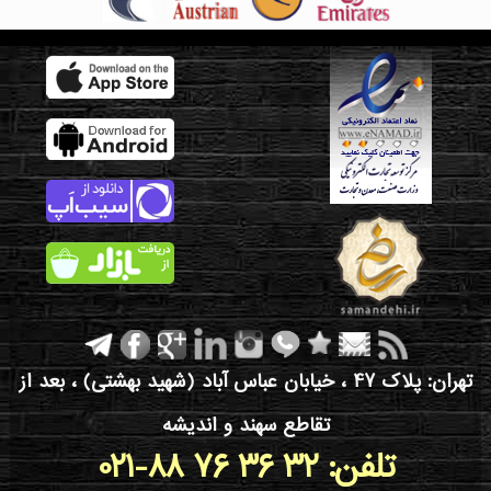
تهران: پلاک 47 ، خیابان عباس آباد (شهید بهشتی) ، بعد از
تقاطع سهند و اندیشه
021-88 76 36 32 :تلفن