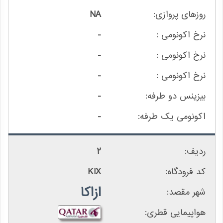
NA
-
-
-
-
-
2
KIX
ازاکا