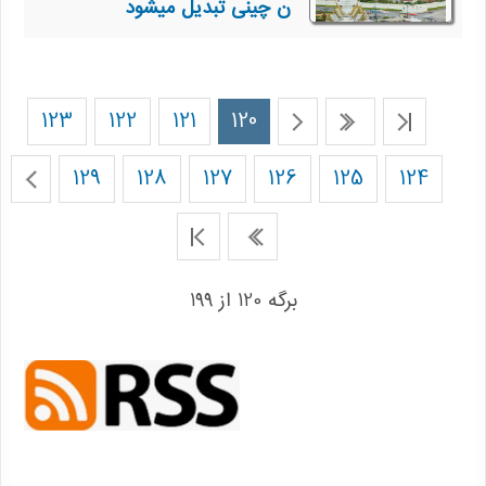
ن چینی تبدیل میشود
123
122
121
120
129
128
127
126
125
124
برگه 120 از 199