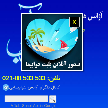
X
021-88 533 533 :تلفن
کانال تلگرام آژانس هواپیمایی
پنجشنبه 15 امرداد 1405
Aftab Sahel Abi in Google
آژانس هواپیمایی و مسافرتی آفتاب ساحل آبی ، شرکت خدمات م