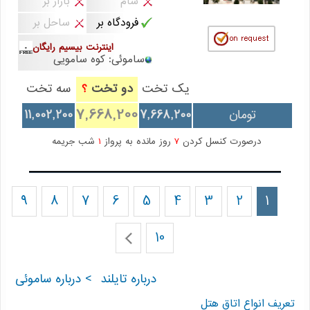
شام
بازار بر
فرودگاه بر
ساحل بر
اینترنت بیسیم رایگان
ساموئی: کوه سامویی
یک تخت
دو تخت
سه تخت
؟
7,668,200
تومان
7,668,200
11,002,200
درصورت کنسل کردن
7
روز مانده به پرواز
1
شب جریمه
9
8
7
6
5
4
3
2
1
10
درباره تایلند
> درباره ساموئی
تعریف انواع اتاق هتل