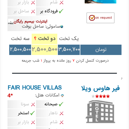
شام
بازار بر
فرودگاه بر
ساحل بر
اینترنت بیسیم رایگان
ساموئی: ساحل بوفت
یک تخت
دو تخت
سه تخت
؟
2,500,500
تومان
3,500,700
2,500,500
درصورت کنسل کردن
7
روز مانده به پرواز
1
شب جریمه
6
FAIR HOUSE VILLAS
فیر هاوس ویلا
امکانات هتل:
*4
صبحانه
سونا
ناهار
استخر
شام
بازار بر