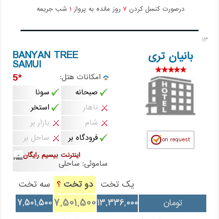
درصورت کنسل کردن
7
روز مانده به پرواز
1
شب جریمه
13
BANYAN TREE
بانیان تری
SAMUI
امکانات هتل:
*5
صبحانه
سونا
ناهار
استخر
شام
بازار بر
فرودگاه بر
ساحل بر
اینترنت بیسیم رایگان
ساموئی: ساحلی
یک تخت
دو تخت
سه تخت
؟
7,501,500
تومان
13,336,000
7,501,500