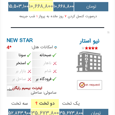
10,668,800
تومان
10,668,800
15,503,100
درصورت کنسل کردن
7
روز مانده به پرواز
1
شب جریمه
11
NEW STAR
نیو استار
امکانات هتل:
*4
صبحانه
سونا
ناهار
استخر
شام
بازار بر
فرودگاه بر
ساحل بر
اینترنت بیسیم رایگان
ساموئی: ساحلی
یک تخت
دو تخت
سه تخت
؟
35,673,800
تومان
35,673,800
52,843,900