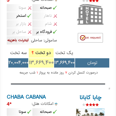
صبحانه
سونا
ناهار
استخر
شام
بازار بر
فرودگاه بر
ساحل بر
ساموئی: ساحلی
اینترنت باهزینه
یک تخت
دو تخت
سه تخت
؟
13,669,400
تومان
13,669,400
20,004,000
درصورت کنسل کردن
7
روز مانده به پرواز
1
شب جریمه
4
CHABA CABANA
چابا کابانا
امکانات هتل:
*4
صبحانه
سونا