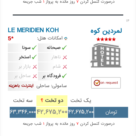
درصورت کنسل کردن
7
روز مانده به پرواز
1
شب جریمه
14
LE MERIDIEN KOH
لمردین کوه
امکانات هتل:
*5
صبحانه
سونا
ناهار
استخر
شام
بازار بر
فرودگاه بر
ساحل بر
ساموئی: ساحلی
اینترنت باهزینه
یک تخت
دو تخت
سه تخت
؟
42,675,200
تومان
42,675,200
63,346,000
درصورت کنسل کردن
7
روز مانده به پرواز
1
شب جریمه