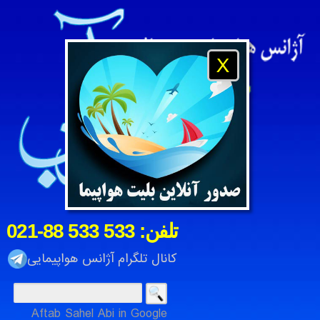
X
021-88 533 533 :تلفن
کانال تلگرام آژانس هواپیمایی
Aftab Sahel Abi in Google
آژانس هواپیمایی و مسافرتی آفتاب ساحل آبی ، شرکت خدمات م