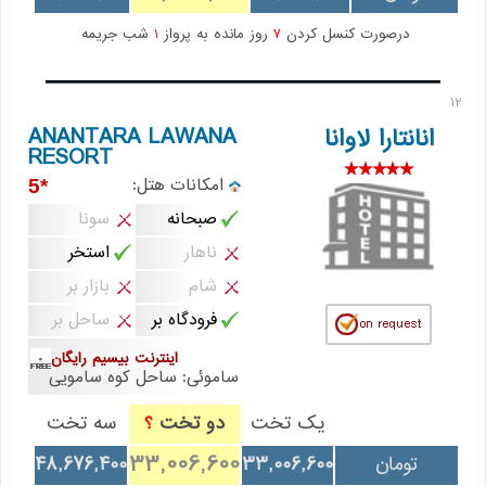
درصورت کنسل کردن
7
روز مانده به پرواز
1
شب جریمه
12
ANANTARA LAWANA
انانتارا لاوانا
RESORT
امکانات هتل:
*5
صبحانه
سونا
ناهار
استخر
شام
بازار بر
فرودگاه بر
ساحل بر
اینترنت بیسیم رایگان
ساموئی: ساحل کوه سامویی
یک تخت
دو تخت
سه تخت
؟
33,006,600
تومان
33,006,600
48,676,400