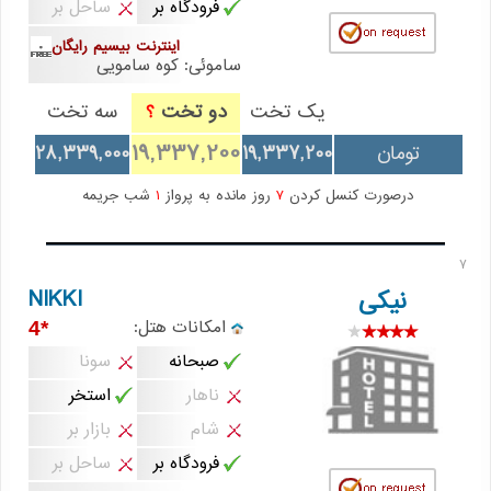
فرودگاه بر
ساحل بر
اینترنت بیسیم رایگان
ساموئی: کوه سامویی
یک تخت
دو تخت
سه تخت
؟
19,337,200
تومان
19,337,200
28,339,000
درصورت کنسل کردن
7
روز مانده به پرواز
1
شب جریمه
7
NIKKI
نیکی
امکانات هتل:
*4
صبحانه
سونا
ناهار
استخر
شام
بازار بر
فرودگاه بر
ساحل بر