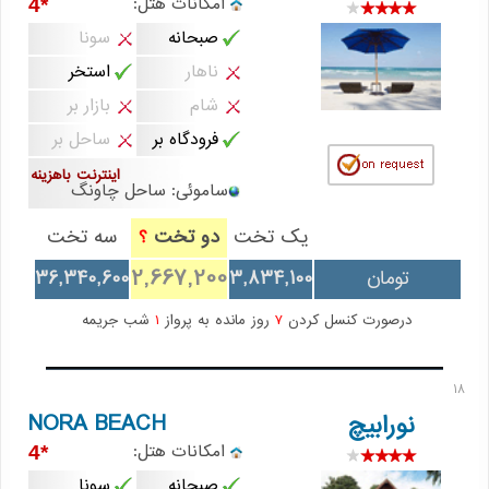
امکانات هتل:
*4
صبحانه
سونا
ناهار
استخر
شام
بازار بر
فرودگاه بر
ساحل بر
اینترنت باهزینه
ساموئی: ساحل چاونگ
یک تخت
دو تخت
سه تخت
؟
2,667,200
تومان
3,834,100
36,340,600
درصورت کنسل کردن
7
روز مانده به پرواز
1
شب جریمه
18
NORA BEACH
نورابیچ
امکانات هتل:
*4
صبحانه
سونا