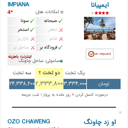
IMPIANA
ایمپیانا
امکانات هتل:
*4
صبحانه
سونا
ناهار
استخر
شام
بازار بر
فرودگاه بر
ساحل بر
اینترنت باهزینه
ساموئی: ساحل چاونگ
یک تخت
دو تخت
سه تخت
؟
2,333,800
تومان
3,334,000
24,338,200
درصورت کنسل کردن
7
روز مانده به پرواز
1
شب جریمه
17
OZO CHAWENG
او زد چاونگ