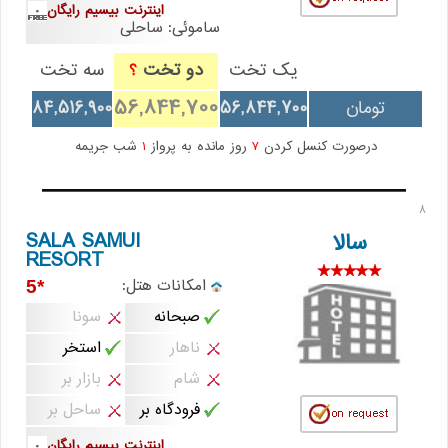
اینترنت بیسیم رایگان
ساموئی: ساحلی
یک تخت
دو تخت
سه تخت
؟
56,844,700
تومان
56,844,700
84,516,900
درصورت کنسل کردن
7
روز مانده به پرواز
1
شب جریمه
8
SALA SAMUI
سالا
RESORT
امکانات هتل:
*5
صبحانه
سونا
ناهار
استخر
شام
بازار بر
فرودگاه بر
ساحل بر
اینترنت بیسیم رایگان