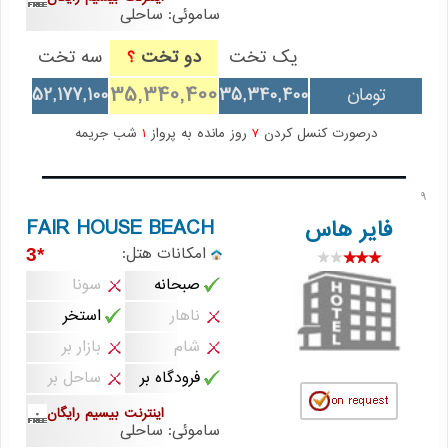
ساموئی: ساحلی
یک تخت
دو تخت
سه تخت
؟
35,340,400
تومان
35,340,400
52,177,100
درصورت کنسل کردن
7
روز مانده به پرواز
1
شب جریمه
9
FAIR HOUSE BEACH
فایر هاس
امکانات هتل:
*3
صبحانه
سونا
ناهار
استخر
شام
بازار بر
فرودگاه بر
ساحل بر
اینترنت بیسیم رایگان
ساموئی: ساحلی