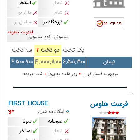
ناهار
استخر
شام
بازار بر
فرودگاه بر
ساحل بر
اینترنت باهزینه
ساموئی: کوه سامویی
یک تخت
دو تخت
سه تخت
؟
4,000,800
تومان
6,501,300
4,500,900
درصورت کنسل کردن
7
روز مانده به پرواز
1
شب جریمه
20
FIRST HOUSE
فرست هاوس
امکانات هتل:
*3
صبحانه
سونا
ناهار
استخر