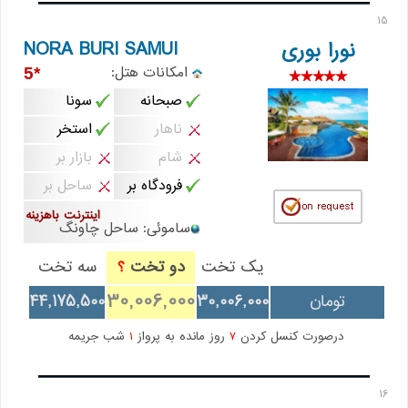
15
NORA BURI SAMUI
نورا بوری
امکانات هتل:
*5
صبحانه
سونا
ناهار
استخر
شام
بازار بر
فرودگاه بر
ساحل بر
اینترنت باهزینه
ساموئی: ساحل چاونگ
یک تخت
دو تخت
سه تخت
؟
30,006,000
تومان
30,006,000
44,175,500
درصورت کنسل کردن
7
روز مانده به پرواز
1
شب جریمه
16