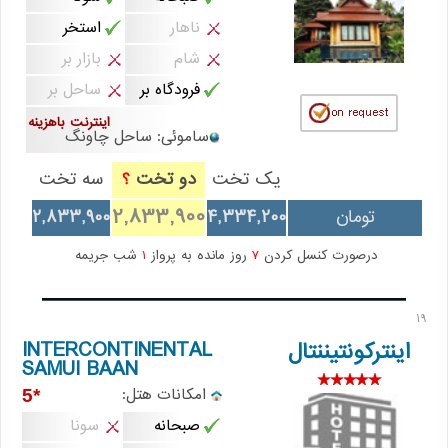
ناهار
استخر
شام
بازار بر
فرودگاه بر
ساحل بر
اینترنت باهزینه
ساموئی: ساحل چاونگ
یک تخت
دو تخت
سه تخت
؟
2,833,900
تومان
4,334,200
2,833,900
درصورت کنسل کردن
7
روز مانده به پرواز
1
شب جریمه
19
INTERCONTINENTAL
اینترکونتیننتال
SAMUI BAAN
امکانات هتل:
*5
صبحانه
سونا