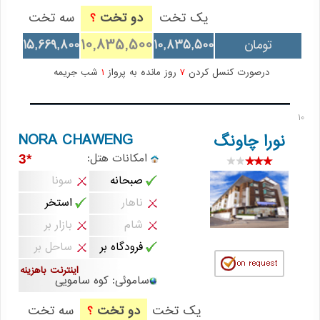
یک تخت
دو تخت
سه تخت
؟
10,835,500
تومان
10,835,500
15,669,800
درصورت کنسل کردن
7
روز مانده به پرواز
1
شب جریمه
10
NORA CHAWENG
نورا چاونگ
امکانات هتل:
*3
صبحانه
سونا
ناهار
استخر
شام
بازار بر
فرودگاه بر
ساحل بر
اینترنت باهزینه
ساموئی: کوه سامویی
یک تخت
دو تخت
سه تخت
؟