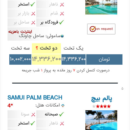
ناهار
استخر
شام
بازار بر
فرودگاه بر
ساحل بر
اینترنت باهزینه
ساموئی: ساحل چاونگ
یک تخت
دو تخت
سه تخت
؟
14,336,200
تومان
14,336,200
10,002,000
درصورت کنسل کردن
7
روز مانده به پرواز
1
شب جریمه
5
SAMUI PALM BEACH
پالم بیچ
امکانات هتل:
*4
صبحانه
سونا
ناهار
استخر