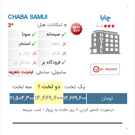
1
CHABA SAMUI
چابا
امکانات هتل:
*3
صبحانه
سونا
ناهار
استخر
شام
بازار بر
فرودگاه بر
ساحل بر
ساموئی: ساحلی
اینترنت باهزینه
یک تخت
دو تخت
سه تخت
؟
14,669,600
تومان
14,669,600
21,504,300
درصورت کنسل کردن
7
روز مانده به پرواز
1
شب جریمه
2