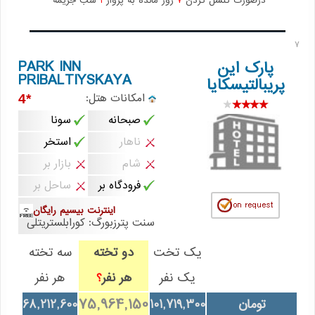
درصورت کنسل کردن
7
روز مانده به پرواز
1
شب جریمه
7
PARK INN
پارک این
PRIBALTIYSKAYA
پریبالتیسکایا
امکانات هتل:
*4
صبحانه
سونا
ناهار
استخر
شام
بازار بر
فرودگاه بر
ساحل بر
اینترنت بیسیم رایگان
سنت پترزبورگ: کورابلستریتلی
یک تخت
دو تخته
سه تخته
یک نفر
هر نفر
هر نفر
؟
75,964,150
تومان
101,719,300
68,212,600