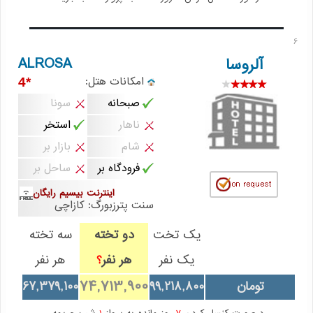
6
ALROSA
آلروسا
امکانات هتل:
*4
صبحانه
سونا
ناهار
استخر
شام
بازار بر
فرودگاه بر
ساحل بر
اینترنت بیسیم رایگان
سنت پترزبورگ: کازاچی
یک تخت
دو تخته
سه تخته
یک نفر
هر نفر
هر نفر
؟
74,713,900
تومان
99,218,800
67,379,100