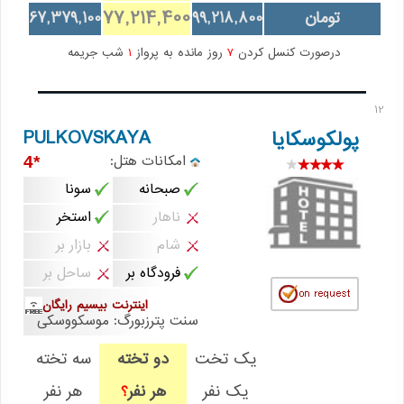
77,214,400
تومان
99,218,800
67,379,100
درصورت کنسل کردن
7
روز مانده به پرواز
1
شب جریمه
12
PULKOVSKAYA
پولکوسکایا
امکانات هتل:
*4
صبحانه
سونا
ناهار
استخر
شام
بازار بر
فرودگاه بر
ساحل بر
اینترنت بیسیم رایگان
سنت پترزبورگ: موسکووسکی
یک تخت
دو تخته
سه تخته
یک نفر
هر نفر
هر نفر
؟