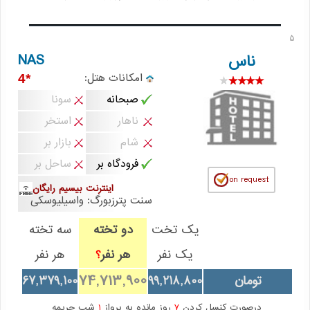
5
NAS
ناس
امکانات هتل:
*4
صبحانه
سونا
ناهار
استخر
شام
بازار بر
فرودگاه بر
ساحل بر
اینترنت بیسیم رایگان
سنت پترزبورگ: واسیلیوسکی
یک تخت
دو تخته
سه تخته
یک نفر
هر نفر
هر نفر
؟
74,713,900
تومان
99,218,800
67,379,100
درصورت کنسل کردن
7
روز مانده به پرواز
1
شب جریمه