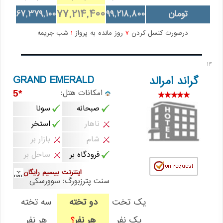
77,214,400
تومان
99,218,800
67,379,100
درصورت کنسل کردن
7
روز مانده به پرواز
1
شب جریمه
14
GRAND EMERALD
گراند امرالد
امکانات هتل:
*5
صبحانه
سونا
ناهار
استخر
شام
بازار بر
فرودگاه بر
ساحل بر
اینترنت بیسیم رایگان
سنت پترزبورگ: سوورسکی
یک تخت
دو تخته
سه تخته
یک نفر
هر نفر
هر نفر
؟