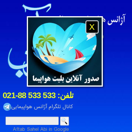
X
021-88 533 533 :تلفن
کانال تلگرام آژانس هواپیمایی
شنبه 17 امرداد 1405
Aftab Sahel Abi in Google
آژانس هواپیمایی و مسافرتی آفتاب ساحل آبی ، شرکت خدمات م