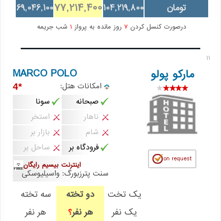
77,214,400
تومان
104,219,800
69,046,100
درصورت کنسل کردن
7
روز مانده به پرواز
1
شب جریمه
11
MARCO POLO
مارکو پولو
امکانات هتل:
*4
صبحانه
سونا
ناهار
استخر
شام
بازار بر
فرودگاه بر
ساحل بر
اینترنت بیسیم رایگان
سنت پترزبورگ: واسیلیوسکی
یک تخت
دو تخته
سه تخته
یک نفر
هر نفر
هر نفر
؟