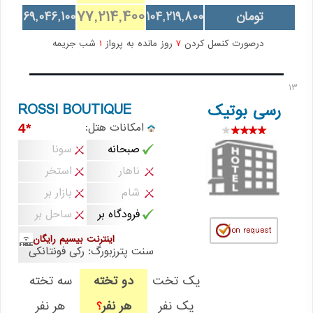
77,214,400
تومان
104,219,800
69,046,100
درصورت کنسل کردن
7
روز مانده به پرواز
1
شب جریمه
13
ROSSI BOUTIQUE
رسی بوتیک
امکانات هتل:
*4
صبحانه
سونا
ناهار
استخر
شام
بازار بر
فرودگاه بر
ساحل بر
اینترنت بیسیم رایگان
سنت پترزبورگ: رکی فونتانکی
یک تخت
دو تخته
سه تخته
یک نفر
هر نفر
هر نفر
؟