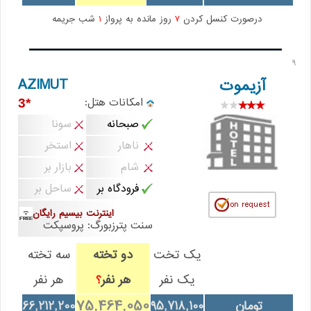
درصورت کنسل کردن
7
روز مانده به پرواز
1
شب جریمه
9
AZIMUT
آزیموت
امکانات هتل:
*3
صبحانه
سونا
ناهار
استخر
شام
بازار بر
فرودگاه بر
ساحل بر
اینترنت بیسیم رایگان
سنت پترزبورگ: پروسپکت
یک تخت
دو تخته
سه تخته
یک نفر
هر نفر
هر نفر
؟
75,464,050
تومان
95,718,100
66,212,200