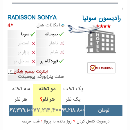
2
RADISSON SONYA
رادیسون سونیا
امکانات هتل:
*4
صبحانه
سونا
ناهار
استخر
شام
بازار بر
فرودگاه بر
ساحل بر
اینترنت بیسیم رایگان
سنت پترزبورگ: پروسپکت
یک تخت
دو تخته
سه تخته
یک نفر
هر نفر
هر نفر
؟
77,214,400
تومان
99,218,800
67,379,100
درصورت کنسل کردن
7
روز مانده به پرواز
1
شب جریمه