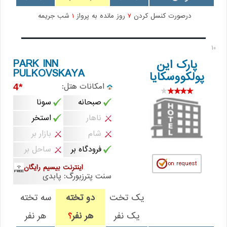
درصورت کنسل کردن
7
روز مانده به پرواز
1
شب جریمه
10
PARK INN
پارک این
PULKOVSKAYA
پولکووسکایا
امکانات هتل:
*4
صبحانه
سونا
ناهار
استخر
شام
بازار بر
فرودگاه بر
ساحل بر
اینترنت بیسیم رایگان
سنت پترزبورگ: پابدی
یک تخت
دو تخته
سه تخته
یک نفر
هر نفر
هر نفر
؟