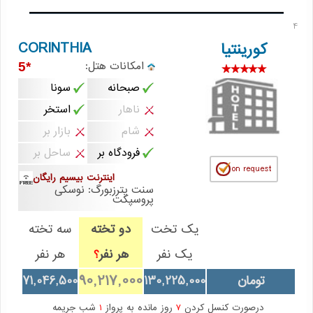
4
CORINTHIA
کورینتیا
امکانات هتل:
*5
صبحانه
سونا
ناهار
استخر
شام
بازار بر
فرودگاه بر
ساحل بر
اینترنت بیسیم رایگان
سنت پترزبورگ: نوسکی
پروسپکت
یک تخت
دو تخته
سه تخته
یک نفر
هر نفر
هر نفر
؟
90,217,000
تومان
130,225,000
71,046,500
درصورت کنسل کردن
7
روز مانده به پرواز
1
شب جریمه