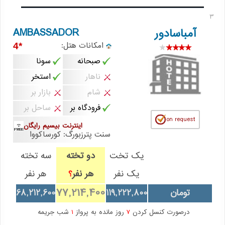
3
AMBASSADOR
آمباسادور
امکانات هتل:
*4
صبحانه
سونا
ناهار
استخر
شام
بازار بر
فرودگاه بر
ساحل بر
اینترنت بیسیم رایگان
سنت پترزبورگ: کورساکووا
یک تخت
دو تخته
سه تخته
یک نفر
هر نفر
هر نفر
؟
77,214,400
تومان
119,222,800
68,212,600
درصورت کنسل کردن
7
روز مانده به پرواز
1
شب جریمه