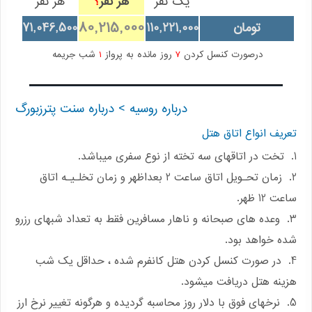
یک نفر
هر نفر
هر نفر
؟
80,215,000
تومان
110,221,000
71,046,500
درصورت کنسل کردن
7
روز مانده به پرواز
1
شب جریمه
درباره روسیه
> درباره سنت پترزبورگ
تعریف انواع اتاق هتل
1. تخت در اتاقهای سه تخته از نوع سفری میباشد.
2. زمان تحـویل اتاق ساعت 2 بعداظهر و زمان تخلـیـه اتاق
ساعت 12 ظهر.
3. وعده های صبحانه و ناهار مسافرین فقط به تعداد شبهای رزرو
شده خواهد بود.
4. در صورت کنسل کردن هتل کانفرم شده ، حداقل یک شب
هزینه هتل دریافت میشود.
5. نرخهای فوق با دلار روز محاسبه گردیده و هرگونه تغییر نرخ ارز