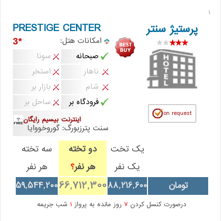
1
PRESTIGE CENTER
پرستیژ سنتر
امکانات هتل:
*3
صبحانه
سونا
ناهار
استخر
شام
بازار بر
فرودگاه بر
ساحل بر
اینترنت بیسیم رایگان
سنت پترزبورگ: گوروخووایا
یک تخت
دو تخته
سه تخته
یک نفر
هر نفر
هر نفر
؟
66,712,300
تومان
88,216,600
59,544,200
درصورت کنسل کردن
7
روز مانده به پرواز
1
شب جریمه