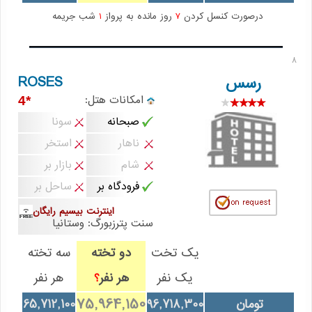
درصورت کنسل کردن
7
روز مانده به پرواز
1
شب جریمه
8
ROSES
رسس
امکانات هتل:
*4
صبحانه
سونا
ناهار
استخر
شام
بازار بر
فرودگاه بر
ساحل بر
اینترنت بیسیم رایگان
سنت پترزبورگ: وستانیا
یک تخت
دو تخته
سه تخته
یک نفر
هر نفر
هر نفر
؟
75,964,150
تومان
96,718,300
65,712,100