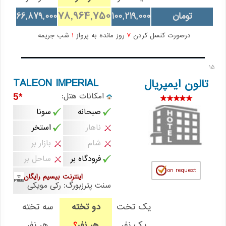
78,964,750
تومان
100,219,000
66,879,000
درصورت کنسل کردن
7
روز مانده به پرواز
1
شب جریمه
15
TALEON IMPERIAL
تالون ایمپریال
امکانات هتل:
*5
صبحانه
سونا
ناهار
استخر
شام
بازار بر
فرودگاه بر
ساحل بر
اینترنت بیسیم رایگان
سنت پترزبورگ: رکی مویکی
یک تخت
دو تخته
سه تخته
یک نفر
هر نفر
هر نفر
؟