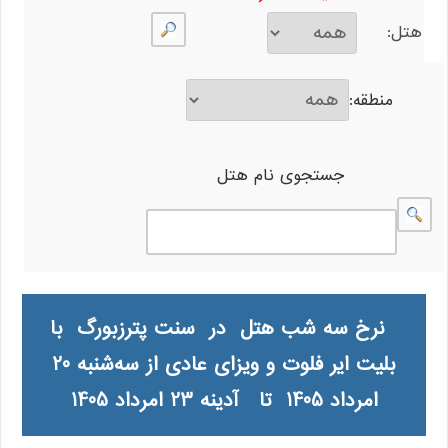
هتل:
منطقه:
جستجوی نام هتل
نرخ سه شب هتل در سنت پترزبورگ با
بلیت ایر فلوت و ویزای عادی از سه‌شنبه 20
امرداد 1405 تا آدینه 23 امرداد 1405