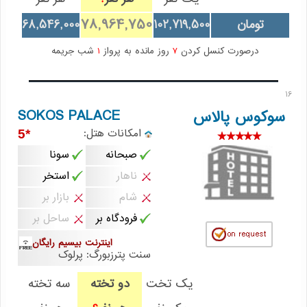
78,964,750
تومان
102,719,500
68,546,000
درصورت کنسل کردن
7
روز مانده به پرواز
1
شب جریمه
16
SOKOS PALACE
سوکوس پالاس
امکانات هتل:
*5
صبحانه
سونا
ناهار
استخر
شام
بازار بر
فرودگاه بر
ساحل بر
اینترنت بیسیم رایگان
سنت پترزبورگ: پرلوک
یک تخت
دو تخته
سه تخته