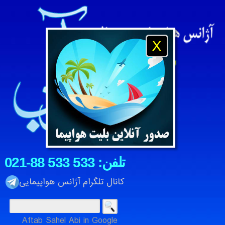
X
021-88 533 533 :تلفن
کانال تلگرام آژانس هواپیمایی
دوشنبه 19 امرداد 1405
آژانس هواپیمایی و مسافرتی آفتاب ساحل آبی ، شرکت خدمات م
Aftab Sahel Abi in Google