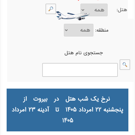
هتل:
منطقه:
جستجوی نام هتل
نرخ یک شب هتل در بیروت از
پنجشنبه 22 امرداد 1405 تا آدینه 23 امرداد
1405