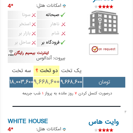
امکانات هتل:
*4
صبحانه
سونا
ناهار
استخر
شام
بازار بر
فرودگاه بر
ساحل بر
اینترنت بیسیم رایگان
بیروت: آندالوس
یک تخت
دو تخت
سه تخت
؟
9,668,600
تومان
9,668,600
18,003,600
درصورت کنسل کردن
7
روز مانده به پرواز
1
شب جریمه
4
WHITE HOUSE
وایت هاس
امکانات هتل:
*4