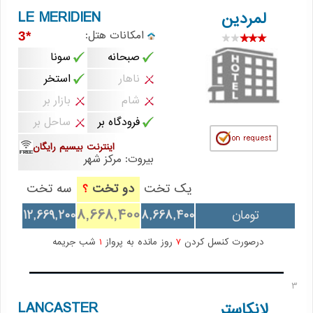
LE MERIDIEN
لمردین
امکانات هتل:
*3
صبحانه
سونا
ناهار
استخر
شام
بازار بر
فرودگاه بر
ساحل بر
اینترنت بیسیم رایگان
بیروت: مرکز شهر
یک تخت
دو تخت
سه تخت
؟
8,668,400
تومان
8,668,400
12,669,200
درصورت کنسل کردن
7
روز مانده به پرواز
1
شب جریمه
3
LANCASTER
لانکاستر