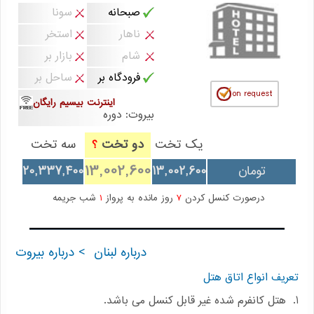
صبحانه
سونا
ناهار
استخر
شام
بازار بر
فرودگاه بر
ساحل بر
اینترنت بیسیم رایگان
بیروت: دوره
یک تخت
دو تخت
سه تخت
؟
13,002,600
تومان
13,002,600
20,337,400
درصورت کنسل کردن
7
روز مانده به پرواز
1
شب جریمه
درباره لبنان
> درباره بیروت
تعریف انواع اتاق هتل
1. هتل کانفرم شده غیر قابل کنسل می باشد.