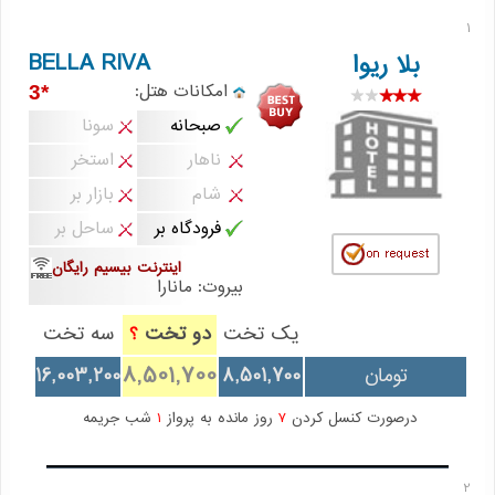
1
BELLA RIVA
بلا ریوا
امکانات هتل:
*3
صبحانه
سونا
ناهار
استخر
شام
بازار بر
فرودگاه بر
ساحل بر
اینترنت بیسیم رایگان
بیروت: مانارا
یک تخت
دو تخت
سه تخت
؟
8,501,700
تومان
8,501,700
16,003,200
درصورت کنسل کردن
7
روز مانده به پرواز
1
شب جریمه
2